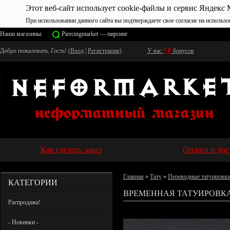
Этот веб-сайт использует cookie-файлы и сервис Яндекс 
При использовании данного сайта вы подтверждаете свое согласие на использо
Наши магазины:
Piercingmarket — пирсинг
Добро пожаловать, Гость! (
Вход
|
Регистрация
)
У вас
0
₽
бонусов
Как сделать заказ
Оплата и дос
Главная
»
Тату
»
Переводные татуировк
КАТЕГОРИИ
ВРЕМЕННАЯ ТАТУИРОВКА 
Распродажа!
- Новинки -