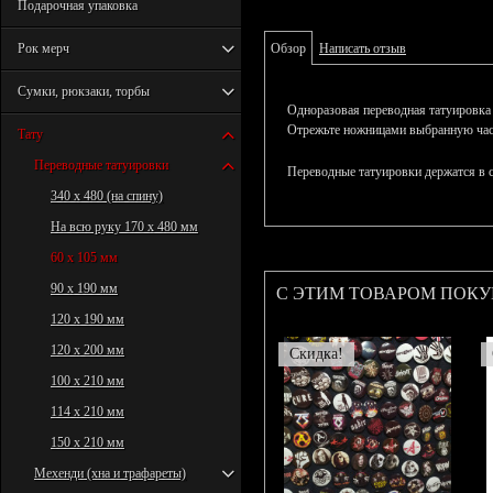
Подарочная упаковка
Рок мерч
Обзор
Написать отзыв
Сумки, рюкзаки, торбы
Одноразовая переводная татуировка
Отрежьте ножницами выбранную часть
Тату
Переводные татуировки
Переводные татуировки держатся в с
340 х 480 (на спину)
На всю руку 170 х 480 мм
60 х 105 мм
90 х 190 мм
С ЭТИМ ТОВАРОМ ПОК
120 х 190 мм
120 х 200 мм
Скидка!
100 х 210 мм
114 х 210 мм
150 х 210 мм
Мехенди (хна и трафареты)