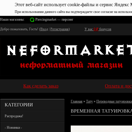
Этот веб-сайт использует cookie-файлы и сервис Яндекс 
При использовании данного сайта вы подтверждаете свое согласие на использо
Наши магазины:
Piercingmarket — пирсинг
Добро пожаловать, Гость! (
Вход
|
Регистрация
)
У вас
0
₽
бонусов
Как сделать заказ
Оплата и дос
Главная
»
Тату
»
Переводные татуировк
КАТЕГОРИИ
ВРЕМЕННАЯ ТАТУИРОВКА 
Распродажа!
- Новинки -