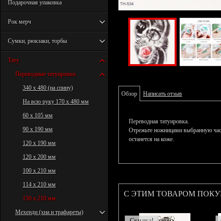
Подарочная упаковка
Рок мерч
Сумки, рюкзаки, торбы
Тату
Переводные татуировки
340 х 480 (на спину)
Обзор
Написать отзыв
На всю руку 170 х 480 мм
60 х 105 мм
Переводная татуировка.
90 х 190 мм
Отрежьте ножницами выбранную част
останется на коже.
120 х 190 мм
120 х 200 мм
100 х 210 мм
114 х 210 мм
С ЭТИМ ТОВАРОМ ПОК
150 х 210 мм
Мехенди (хна и трафареты)
Скидка!