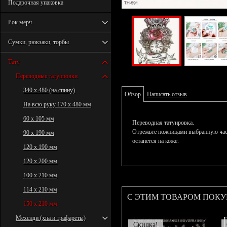
Подарочная упаковка
Рок мерч
Сумки, рюкзаки, торбы
Тату
Переводные татуировки
340 х 480 (на спину)
Обзор
Написать отзыв
На всю руку 170 х 480 мм
60 х 105 мм
Переводная татуировка.
Отрежьте ножницами выбранную част
90 х 190 мм
останется на коже.
120 х 190 мм
120 х 200 мм
100 х 210 мм
114 х 210 мм
С ЭТИМ ТОВАРОМ ПОК
150 х 210 мм
Мехенди (хна и трафареты)
Скидка!