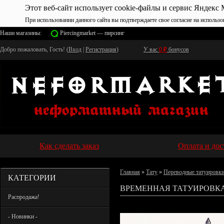
Этот веб-сайт использует cookie-файлы и сервис Яндекс 
При использовании данного сайта вы подтверждаете свое согласие на использо
Наши магазины:
Piercingmarket — пирсинг
Добро пожаловать, Гость! (
Вход
|
Регистрация
)
У вас
0
₽
бонусов
Как сделать заказ
Оплата и дос
Главная
»
Тату
»
Переводные татуировк
КАТЕГОРИИ
ВРЕМЕННАЯ ТАТУИРОВКА 
Распродажа!
- Новинки -