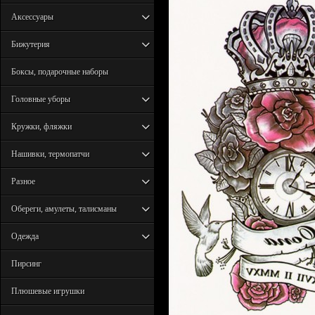
Аксессуары
Бижутерия
Боксы, подарочные наборы
Головные уборы
Кружки, фляжки
Нашивки, термопатчи
Разное
Обереги, амулеты, талисманы
Одежда
Пирсинг
Плюшевые игрушки