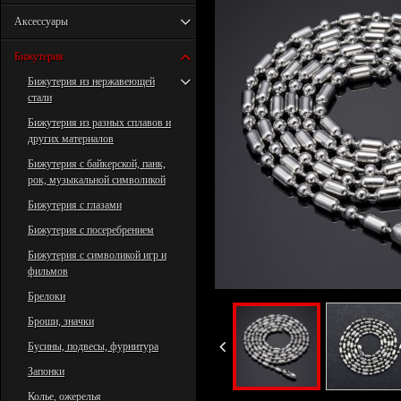
Аксессуары
Бижутерия
Бижутерия из нержавеющей
стали
Бижутерия из разных сплавов и
других материалов
Бижутерия с байкерской, панк,
рок, музыкальной символикой
Бижутерия с глазами
Бижутерия с посеребрением
Бижутерия с символикой игр и
фильмов
Брелоки
Броши, значки
Бусины, подвесы, фурнитура
Запонки
Колье, ожерелья