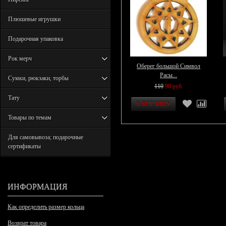
Плюшевые игрушки
Подарочная упаковка
Рок мерч
Оберег большой Символ
Расы...
Сумки, рюкзаки, торбы
110
90 руб.
Тату
Товары по темам
Для самовывоза; подарочные
сертификаты
ИНФОРМАЦИЯ
Как определить размер кольца
Возврат товара