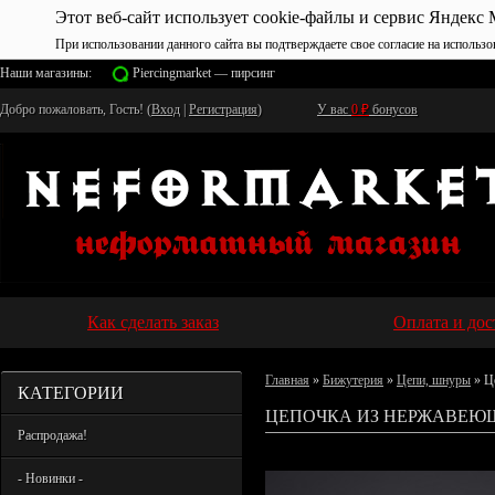
Этот веб-сайт использует cookie-файлы и сервис Яндекс 
При использовании данного сайта вы подтверждаете свое согласие на использо
Наши магазины:
Piercingmarket — пирсинг
Добро пожаловать, Гость! (
Вход
|
Регистрация
)
У вас
0
₽
бонусов
Как сделать заказ
Оплата и дос
Главная
»
Бижутерия
»
Цепи, шнуры
» Ц
КАТЕГОРИИ
ЦЕПОЧКА ИЗ НЕРЖАВЕЮЩ
Распродажа!
- Новинки -