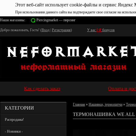
Этот веб-сайт использует cookie-файлы и сервис Яндекс 
При использовании данного сайта вы подтверждаете свое согласие на использо
Наши магазины:
Piercingmarket — пирсинг
Добро пожаловать, Гость! (
Вход
|
Регистрация
)
У вас
0
₽
бонусов
Как сделать заказ
Оплата и дос
Главная
»
Нашивки, термопатчи
»
Термо
КАТЕГОРИИ
ТЕРМОНАШИВКА WE ALL 
Распродажа!
- Новинки -