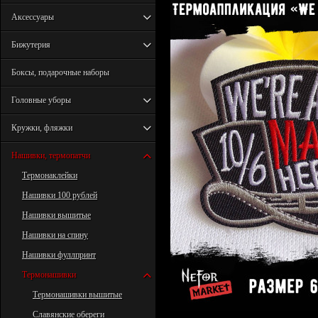
Аксессуары
Бижутерия
Боксы, подарочные наборы
Головные уборы
Кружки, фляжки
Нашивки, термопатчи
Термонаклейки
Нашивки 100 рублей
Нашивки вышитые
Нашивки на спину
Нашивки фуллпринт
Термонашивки
Термонашивки вышитые
Славянские обереги