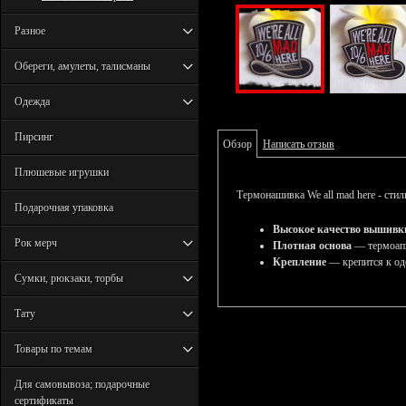
Разное
Обереги, амулеты, талисманы
Одежда
Пирсинг
Обзор
Написать отзыв
Плюшевые игрушки
Термонашивка We all mad here - сти
Подарочная упаковка
Высокое качество вышивк
Рок мерч
Плотная основа
— термоапп
Крепление
— крепится к од
Сумки, рюкзаки, торбы
Тату
Товары по темам
Для самовывоза; подарочные
сертификаты