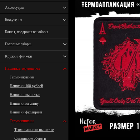
Аксессуары
Бижутерия
Боксы, подарочные наборы
Головные уборы
Кружки, фляжки
Нашивки, термопатчи
Термонаклейки
Нашивки 100 рублей
Нашивки вышитые
Нашивки на спину
Нашивки фуллпринт
Термонашивки
Термонашивки вышитые
Славянские обереги