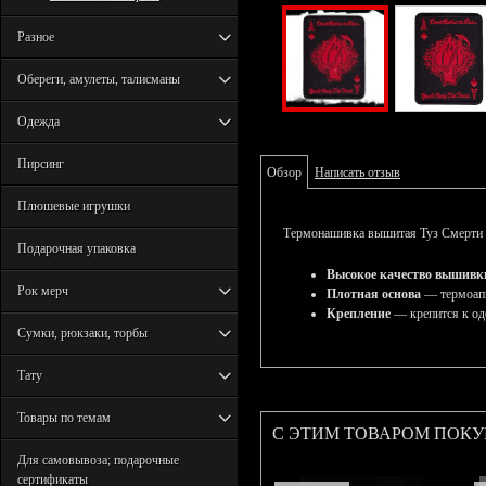
Разное
Обереги, амулеты, талисманы
Одежда
Пирсинг
Обзор
Написать отзыв
Плюшевые игрушки
Термонашивка вышитая Туз Смерти -
Подарочная упаковка
Высокое качество вышивк
Рок мерч
Плотная основа
— термоапп
Крепление
— крепится к од
Сумки, рюкзаки, торбы
Тату
Товары по темам
С ЭТИМ ТОВАРОМ ПОК
Для самовывоза; подарочные
сертификаты