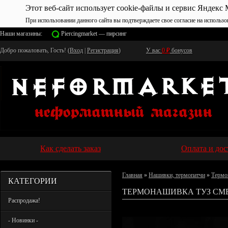
Этот веб-сайт использует cookie-файлы и сервис Яндекс 
При использовании данного сайта вы подтверждаете свое согласие на использо
Наши магазины:
Piercingmarket — пирсинг
Добро пожаловать, Гость! (
Вход
|
Регистрация
)
У вас
0
₽
бонусов
Как сделать заказ
Оплата и дос
Главная
»
Нашивки, термопатчи
»
Термо
КАТЕГОРИИ
ТЕРМОНАШИВКА ТУЗ СМЕ
Распродажа!
- Новинки -