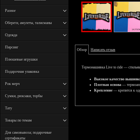
Разное
Обереги, амулеты, талисманы
Одежда
Пирсинг
Обзор
Написать отзыв
Плюшевые игрушки
Термонашивка Live to ride — стильн
Подарочная упаковка
Высокое качество вышивк
Рок мерч
Плотная основа
— термоапп
Крепление
— крепится к од
Сумки, рюкзаки, торбы
Тату
Товары по темам
Для самовывоза; подарочные
сертификаты