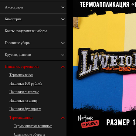
Аксессуары
Бижутерия
Боксы, подарочные наборы
Головные уборы
Кружки, фляжки
Нашивки, термопатчи
Термонаклейки
Нашивки 100 рублей
Нашивки вышитые
Нашивки на спину
Нашивки фуллпринт
Термонашивки
Термонашивки вышитые
Славянские обереги