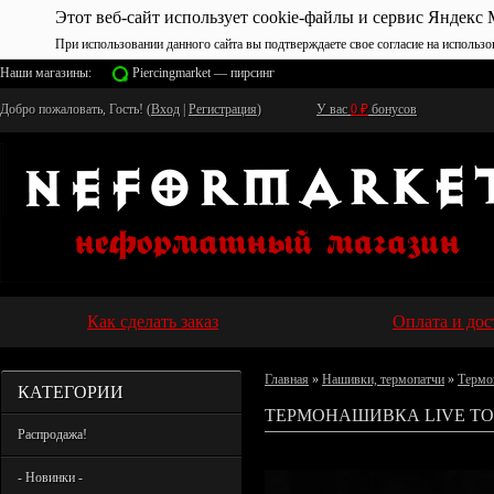
Этот веб-сайт использует cookie-файлы и сервис Яндекс 
При использовании данного сайта вы подтверждаете свое согласие на использо
Наши магазины:
Piercingmarket — пирсинг
Добро пожаловать, Гость! (
Вход
|
Регистрация
)
У вас
0
₽
бонусов
Как сделать заказ
Оплата и дос
Главная
»
Нашивки, термопатчи
»
Термо
КАТЕГОРИИ
ТЕРМОНАШИВКА LIVE TO 
Распродажа!
- Новинки -