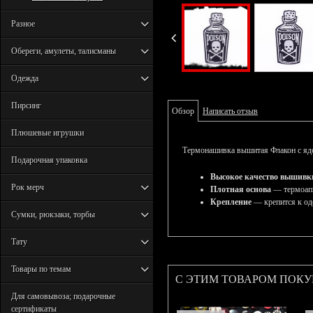
Разное
Обереги, амулеты, талисманы
Одежда
Пирсинг
Обзор
Написать отзыв
Плюшевые игрушки
Термонашивка вышитая Флакон с ядо
Подарочная упаковка
Высокое качество вышивк
Рок мерч
Плотная основа
— термоапп
Крепление
— крепится к од
Сумки, рюкзаки, торбы
Тату
Товары по темам
С ЭТИМ ТОВАРОМ ПОК
Для самовывоза; подарочные
сертификаты