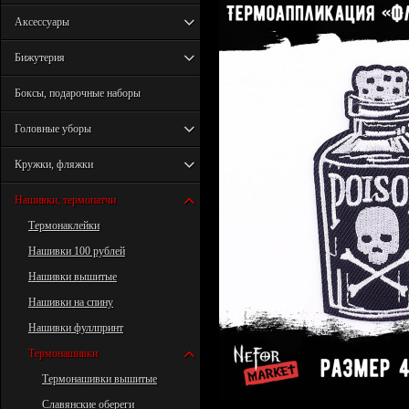
Аксессуары
Бижутерия
Боксы, подарочные наборы
Головные уборы
Кружки, фляжки
Нашивки, термопатчи
Термонаклейки
Нашивки 100 рублей
Нашивки вышитые
Нашивки на спину
Нашивки фуллпринт
Термонашивки
Термонашивки вышитые
Славянские обереги