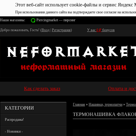
Этот веб-сайт использует cookie-файлы и сервис Яндекс 
При использовании данного сайта вы подтверждаете свое согласие на использо
Наши магазины:
Piercingmarket — пирсинг
Добро пожаловать, Гость! (
Вход
|
Регистрация
)
У вас
0
₽
бонусов
Как сделать заказ
Оплата и дос
Главная
»
Нашивки, термопатчи
»
Термо
КАТЕГОРИИ
ТЕРМОНАШИВКА ФЛАКОН
Распродажа!
- Новинки -