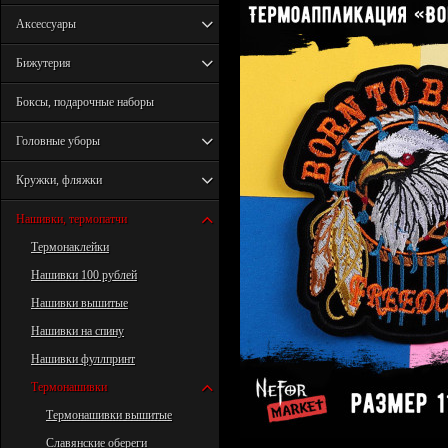
Аксессуары
Бижутерия
Боксы, подарочные наборы
Головные уборы
Кружки, фляжки
Нашивки, термопатчи
Термонаклейки
Нашивки 100 рублей
Нашивки вышитые
Нашивки на спину
Нашивки фуллпринт
Термонашивки
Термонашивки вышитые
Славянские обереги