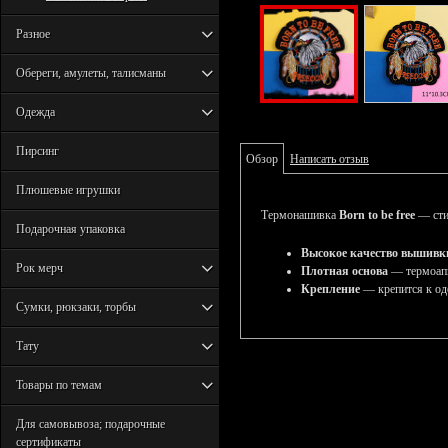
Разное
Обереги, амулеты, талисманы
Одежда
Пирсинг
Обзор
Написать отзыв
Плюшевые игрушки
Термонашивка
Born to be free
— сти
Подарочная упаковка
Высокое качество вышивк
Рок мерч
Плотная основа
— термоапп
Крепление
— крепится к од
Сумки, рюкзаки, торбы
Тату
Товары по темам
Для самовывоза; подарочные
сертификаты