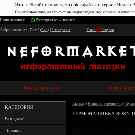
Этот веб-сайт использует cookie-файлы и сервис Яндекс 
При использовании данного сайта вы подтверждаете свое согласие на использо
Наши магазины:
Piercingmarket — пирсинг
Добро пожаловать, Гость! (
Вход
|
Регистрация
)
У вас
0
₽
бонусов
Как сделать заказ
Оплата и дос
Главная
»
Нашивки, термопатчи
»
Термо
КАТЕГОРИИ
ТЕРМОНАШИВКА BORN TO
Распродажа!
- Новинки -