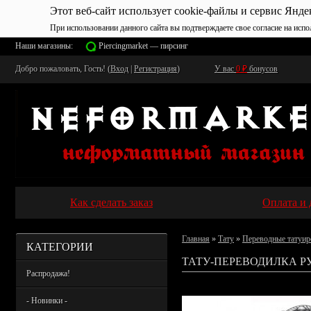
Этот веб-сайт использует cookie-файлы и сервис Янде
При использовании данного сайта вы подтверждаете свое согласие на испо
Наши магазины:
Piercingmarket — пирсинг
Добро пожаловать, Гость! (
Вход
|
Регистрация
)
У вас
0
₽
бонусов
Как сделать заказ
Оплата и 
Главная
»
Тату
»
Переводные татуир
КАТЕГОРИИ
ТАТУ-ПЕРЕВОДИЛКА РУ
Распродажа!
- Новинки -