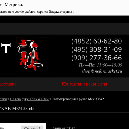
кс Метрика.
льзование cookie-файлов, сервиса Яндекс.метрика .
(4852)
60-62-80
(495)
308-31-09
(909)
277-36-66
Пн—Пт 11:00—19:00
shop@neformarket.ru
доставка
Контакты и реквизиты
овки
»
На всю руку 170 х 480 мм
» Тату-переводилка рукав Меч 33542
КАВ МЕЧ 33542
Артикул:
Скидка!
33542