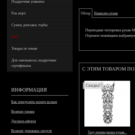
Подарочная упаковка
Рок мерч
Обзор
Написать отзыв
Сумки, рюкзаки, торбы
Переводная татуировка рукав М
Отрежьте ножницами выбранную ч
Тату
Товары по темам
Для самовывоза; подарочные
сертификаты
С ЭТИМ ТОВАРОМ П
Скидка!
ИНФОРМАЦИЯ
Как определить размер кольца
Возврат товара
Договор-оферта
Возврат денежных средств
Тату-переводилка рукав...