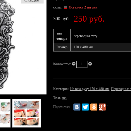
склад:
Осталось 2 штуки
250 руб.
300 руб.
тип
переводная тату
товара
Размер
170 x 480 мм
Количество:
Категории:
На всю руку 170 х 480 мм
,
Переводные 
Теги:
меч
Поделиться: