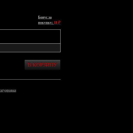
Бонус за
₽
покупку:
18
татуировки