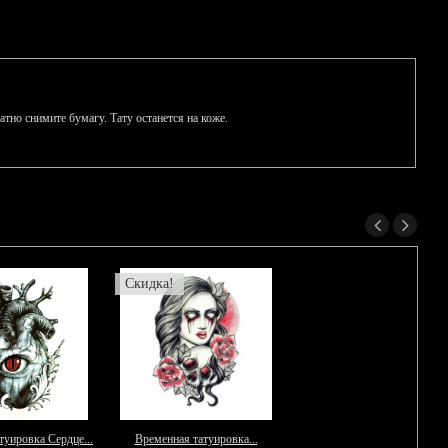
но снимите бумагу. Тату останется на коже.
Скидка!
туировка Сердце...
Временная татуировка...