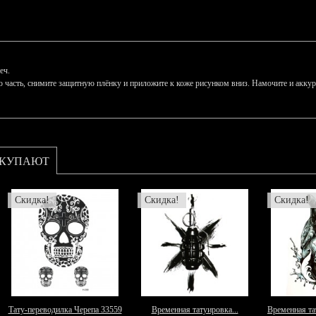
еч.
асть, снимите защитную плёнку и приложите к коже рисунком вниз. Намочите и аккурат
ОКУПАЮТ
Скидка!
Скидка!
Скидка!
Тату-переводилка Черепа 33559
Временная татуировка...
Временная та