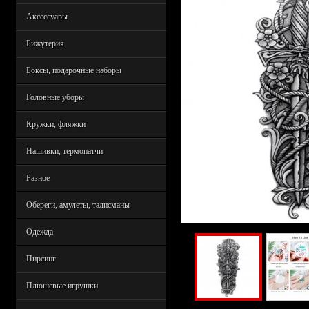
Аксессуары
Бижутерия
Боксы, подарочные наборы
Головные уборы
Кружки, фляжки
Нашивки, термопатчи
Разное
Обереги, амулеты, талисманы
Одежда
Пирсинг
Плюшевые игрушки