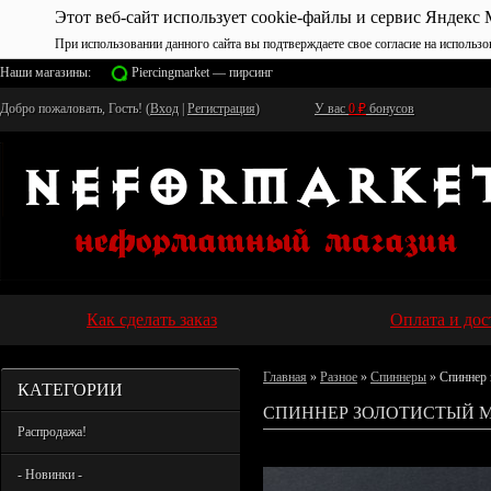
Этот веб-сайт использует cookie-файлы и сервис Яндекс 
При использовании данного сайта вы подтверждаете свое согласие на использо
Наши магазины:
Piercingmarket — пирсинг
Добро пожаловать, Гость! (
Вход
|
Регистрация
)
У вас
0
₽
бонусов
Как сделать заказ
Оплата и дос
Главная
»
Разное
»
Спиннеры
» Спиннер 
КАТЕГОРИИ
СПИННЕР ЗОЛОТИСТЫЙ М
Распродажа!
- Новинки -