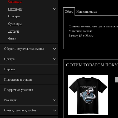
Спиннеры
Скетчбуки
Обзор
Написать отзыв
Стикеры
Сувениры
Спиннер золотистого цвета металличе
Тетради
Материал: металл.
Размер 68 х 28 мм.
Флаги
Обереги, амулеты, талисманы
Одежда
С ЭТИМ ТОВАРОМ ПОК
Пирсинг
Плюшевые игрушки
Подарочная упаковка
Рок мерч
Сумки, рюкзаки, торбы