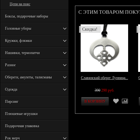
Цепи на пояс
С ЭТИМ ТОВАРОМ ПОК
Боксы, подарочные наборы
Головные уборы
Скидка!
Кружки, фляжки
Нашивки, термопатчи
Разное
Обереги, амулеты, талисманы
Славянский оберег Лунница...
С
Одежда
390
290 руб.
Пирсинг
Плюшевые игрушки
Подарочная упаковка
Рок мерч