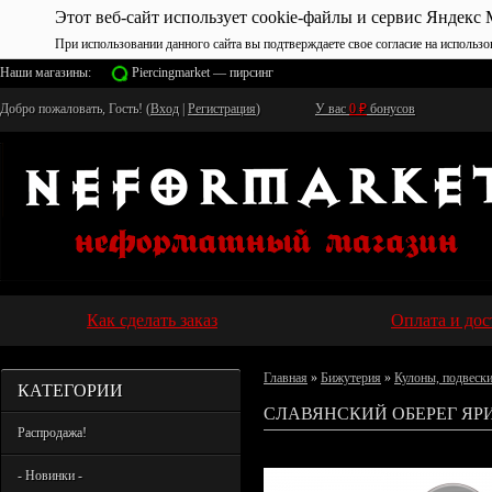
Этот веб-сайт использует cookie-файлы и сервис Яндекс 
При использовании данного сайта вы подтверждаете свое согласие на использо
Наши магазины:
Piercingmarket — пирсинг
Добро пожаловать, Гость! (
Вход
|
Регистрация
)
У вас
0
₽
бонусов
Как сделать заказ
Оплата и дос
Главная
»
Бижутерия
»
Кулоны, подвеск
КАТЕГОРИИ
СЛАВЯНСКИЙ ОБЕРЕГ ЯР
Распродажа!
- Новинки -