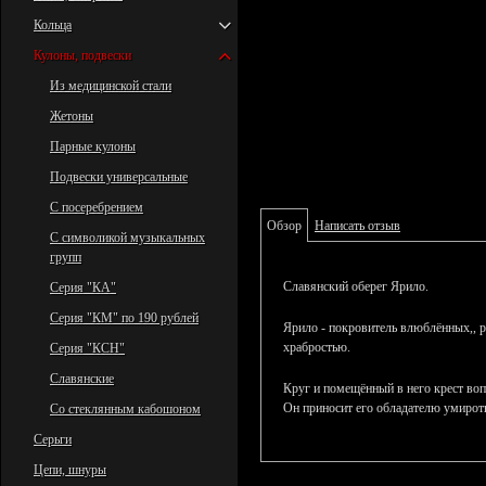
Кольца
Кулоны, подвески
Из медицинской стали
Жетоны
Парные кулоны
Подвески универсальные
С посеребрением
Обзор
Написать отзыв
С символикой музыкальных
групп
Славянский оберег Ярило.
Серия "КА"
Серия "КМ" по 190 рублей
Ярило - покровитель влюблённых,, р
храбростью.
Серия "КСН"
Славянские
Круг и помещённый в него крест во
Он приносит его обладателю умиротв
Со стеклянным кабошоном
Серьги
Цепи, шнуры