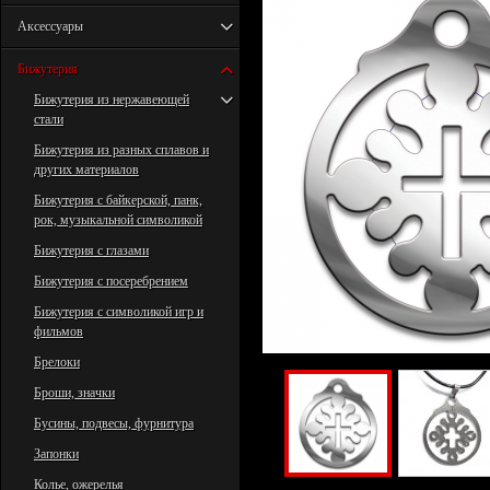
Аксессуары
Бижутерия
Бижутерия из нержавеющей
стали
Бижутерия из разных сплавов и
других материалов
Бижутерия с байкерской, панк,
рок, музыкальной символикой
Бижутерия с глазами
Бижутерия с посеребрением
Бижутерия с символикой игр и
фильмов
Брелоки
Броши, значки
Бусины, подвесы, фурнитура
Запонки
Колье, ожерелья