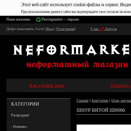
Этот веб-сайт использует cookie-файлы и сервис Янде
При использовании данного сайта вы подтверждаете свое согласие на испо
Наши магазины:
Piercingmarket — пирсинг
Добро пожаловать, Гость! (
Вход
|
Регистрация
)
У вас
0
₽
бонусов
Как сделать заказ
Оплата и 
Главная
»
Бижутерия
»
Цепи, шнуры
КАТЕГОРИИ
ШНУР ВИТОЙ ШН006
Распродажа!
- Новинки -