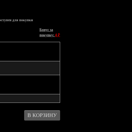
оступен для покупки
Бонус за
₽
покупку:
4