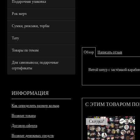
Подарочная упаковка
Рок мерч
Сумки, рюкзаки, торбы
Тату
Товары по темам
Обзор
Написать отзыв
Для самовывоза; подарочные
сертификаты
Витой шнур с застёжкой-карабин
ИНФОРМАЦИЯ
С ЭТИМ ТОВАРОМ П
Как определить размер кольца
Возврат товара
Скидка!
Договор-оферта
Возврат денежных средств