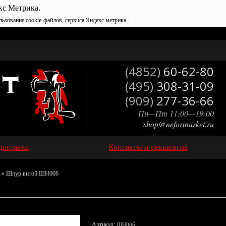
кс Метрика.
льзование cookie-файлов, сервиса Яндекс.метрика .
(4852)
60-62-80
(495)
308-31-09
(909)
277-36-66
Пн—Пт 11:00—19:00
shop@neformarket.ru
доставка
Контакты и реквизиты
» Шнур витой ШН006
Артикул:
ШН006