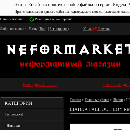
Этот веб-сайт использует cookie-файлы и сервис Яндекс 
При использовании данного сайта вы подтверждаете свое согласие на использо
Наши магазины:
Piercingmarket — пирсинг
Добро пожаловать, Гость! (
Вход
|
Регистрация
)
У вас
0
₽
бонусов
Как сделать заказ
Оплата и дос
Главная
»
Головные уборы
»
Шапки
» Ша
КАТЕГОРИИ
ШАПКА FALL OUT BOY RM
Распродажа!
- Новинки -