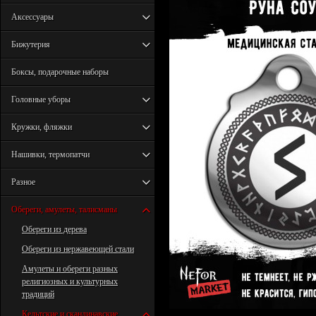
Аксессуары
Бижутерия
Боксы, подарочные наборы
Головные уборы
Кружки, фляжки
Нашивки, термопатчи
Разное
Обереги, амулеты, талисманы
Обереги из дерева
Обереги из нержавеющей стали
Амулеты и обереги разных
религиозных и культурных
традиций
Кельтские и скандинавские