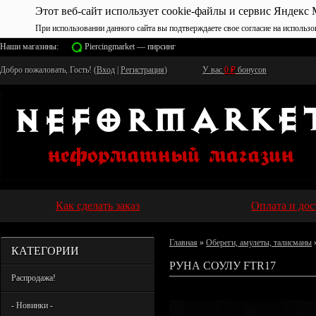
Этот веб-сайт использует cookie-файлы и сервис Яндекс 
При использовании данного сайта вы подтверждаете свое согласие на использо
Наши магазины:
Piercingmarket — пирсинг
Добро пожаловать, Гость! (
Вход
|
Регистрация
)
У вас
0
₽
бонусов
Как сделать заказ
Оплата и дос
Главная
»
Обереги, амулеты, талисманы
КАТЕГОРИИ
РУНА СОУЛУ FTR17
Распродажа!
- Новинки -