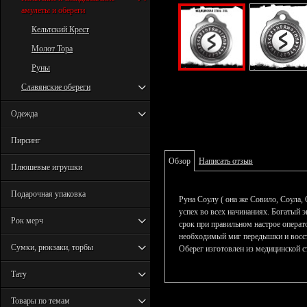
амулеты и обереги
Кельтский Крест
Молот Тора
Руны
Славянские обереги
Одежда
Пирсинг
Обзор
Написать отзыв
Плюшевые игрушки
Подарочная упаковка
Руна Соулу ( она же Совило, Соула,
успех во всех начинаниях. Богатый 
Рок мерч
срок при правильном настрое операт
необходимый миг передышки и восста
Сумки, рюкзаки, торбы
Оберег изготовлен из медицинской с
Тату
Товары по темам