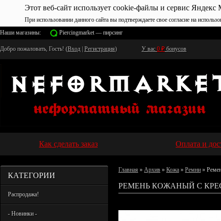
Этот веб-сайт использует cookie-файлы и сервис Яндекс 
При использовании данного сайта вы подтверждаете свое согласие на использо
Наши магазины:
Piercingmarket — пирсинг
Добро пожаловать, Гость! (
Вход
|
Регистрация
)
У вас
0
₽
бонусов
Как сделать заказ
Оплата и дос
Главная
»
Архив
»
Кожа
»
Ремни
» Ремен
КАТЕГОРИИ
РЕМЕНЬ КОЖАНЫЙ С КРЕ
Распродажа!
- Новинки -