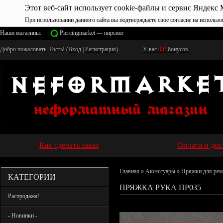
Этот веб-сайт использует cookie-файлы и сервис Яндекс 
При использовании данного сайта вы подтверждаете свое согласие на использо
Наши магазины:
Piercingmarket — пирсинг
Добро пожаловать, Гость! (
Вход
|
Регистрация
)
У вас
0
₽
бонусов
Как сделать заказ
Оплата и дос
Главная
»
Аксессуары
»
Пряжки для рем
КАТЕГОРИИ
ПРЯЖКА РУКА ПР035
Распродажа!
- Новинки -