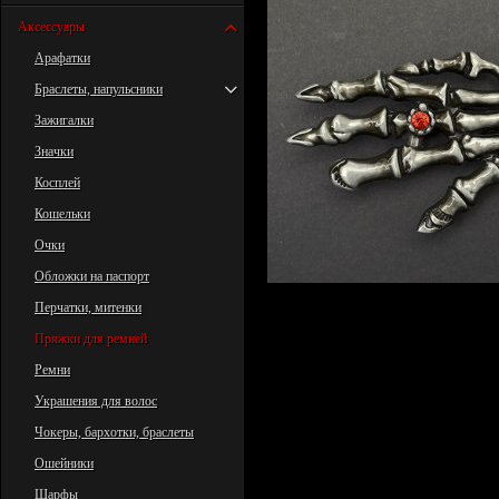
Аксессуары
Арафатки
Браслеты, напульсники
Зажигалки
Значки
Косплей
Кошельки
Очки
Обложки на паспорт
Перчатки, митенки
Пряжки для ремней
Ремни
Украшения для волос
Чокеры, бархотки, браслеты
Ошейники
Шарфы