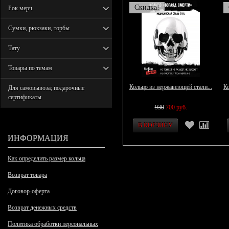
Скидка!
Рок мерч
Сумки, рюкзаки, торбы
Тату
Товары по темам
Кольцо из нержавеющей стали...
Ко
Для самовывоза; подарочные
сертификаты
930
700 руб.
ИНФОРМАЦИЯ
Как определить размер кольца
Возврат товара
Договор-оферта
Возврат денежных средств
Политика обработки персональных