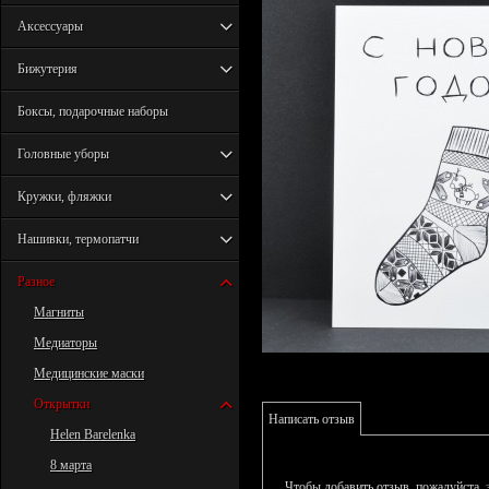
Аксессуары
Бижутерия
Боксы, подарочные наборы
Головные уборы
Кружки, фляжки
Нашивки, термопатчи
Разное
Магниты
Медиаторы
Медицинские маски
Открытки
Написать отзыв
Helen Barelenka
8 марта
Чтобы добавить отзыв, пожалуйста,