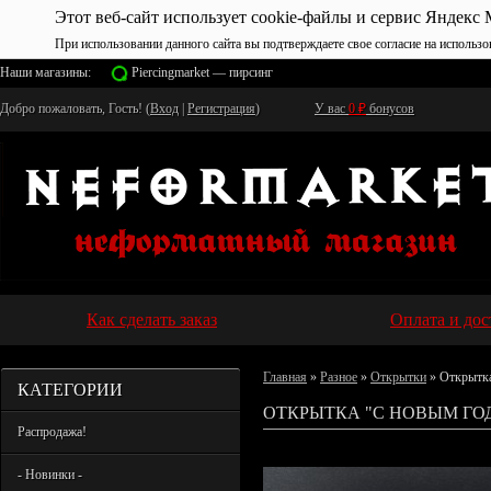
Этот веб-сайт использует cookie-файлы и сервис Яндекс 
При использовании данного сайта вы подтверждаете свое согласие на использо
Наши магазины:
Piercingmarket — пирсинг
Добро пожаловать, Гость! (
Вход
|
Регистрация
)
У вас
0
₽
бонусов
Как сделать заказ
Оплата и дос
Главная
»
Разное
»
Открытки
» Открытка
КАТЕГОРИИ
ОТКРЫТКА "С НОВЫМ ГО
Распродажа!
- Новинки -