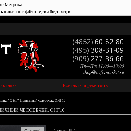
кс Метрика.
льзование cookie-файлов, сервиса Яндекс.метрика .
(4852)
60-62-80
(495)
308-31-09
(909)
277-36-66
Пн—Пт 11:00—19:00
shop@neformarket.ru
доставка
Контакты и реквизиты
ытка "С НГ" Пряничный человечек. ОНГ16
НИЧНЫЙ ЧЕЛОВЕЧЕК. ОНГ16
Артикул:
Скидка!
ОНГ16