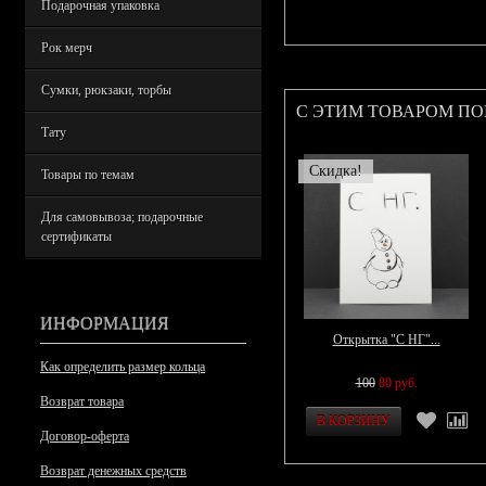
Подарочная упаковка
Рок мерч
Сумки, рюкзаки, торбы
С ЭТИМ ТОВАРОМ П
Тату
Скидка!
Товары по темам
Для самовывоза; подарочные
сертификаты
ИНФОРМАЦИЯ
Открытка "С НГ"...
Как определить размер кольца
100
80 руб.
Возврат товара
Договор-оферта
Возврат денежных средств