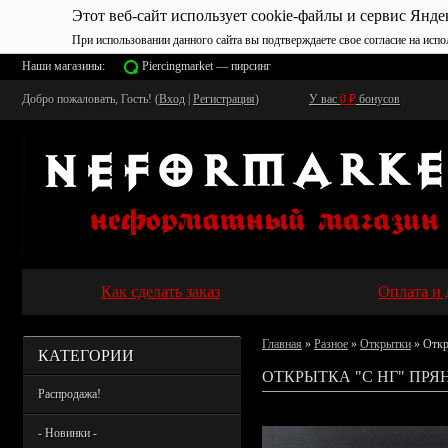
Этот веб-сайт использует cookie-файлы и сервис Янде
При использовании данного сайта вы подтверждаете свое согласие на испо
Наши магазины:
Piercingmarket — пирсинг
Добро пожаловать, Гость! (
Вход
|
Регистрация
)
У вас
0
₽
бонусов
Как сделать заказ
Оплата и 
Главная
»
Разное
»
Открытки
» Откр
КАТЕГОРИИ
ОТКРЫТКА "С НГ" ПРЯ
Распродажа!
- Новинки -