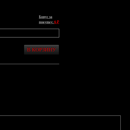
Бонус за
₽
покупку:
6