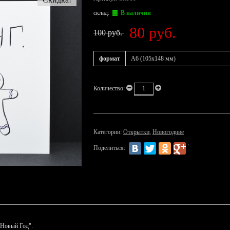
склад:
В наличии
80 руб.
100 руб.
формат
А6 (105х148 мм)
Количество:
Категории:
Открытки
,
Новогодние
Поделиться:
 Новый Год".