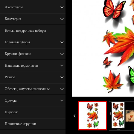
Аксессуары
Бижутерия
Боксы, подарочные наборы
Головные уборы
Кружки, фляжки
Нашивки, термопатчи
Разное
Обереги, амулеты, талисманы
Одежда
Пирсинг
Плюшевые игрушки