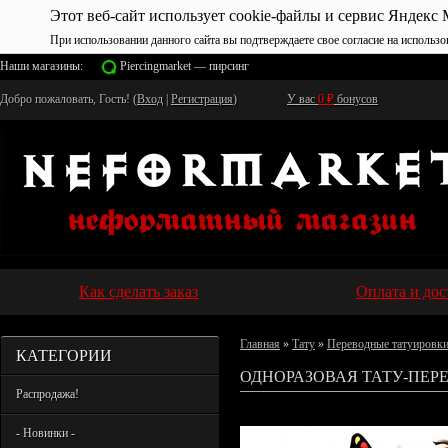
Этот веб-сайт использует cookie-файлы и сервис Яндекс 
При использовании данного сайта вы подтверждаете свое согласие на использо
Наши магазины:
Piercingmarket — пирсинг
Добро пожаловать, Гость! (
Вход
|
Регистрация
)
У вас
0
₽
бонусов
Как сделать заказ
Оплата и дос
Главная
»
Тату
»
Переводные татуировк
КАТЕГОРИИ
ОДНОРАЗОВАЯ ТАТУ-ПЕРЕ
Распродажа!
- Новинки -