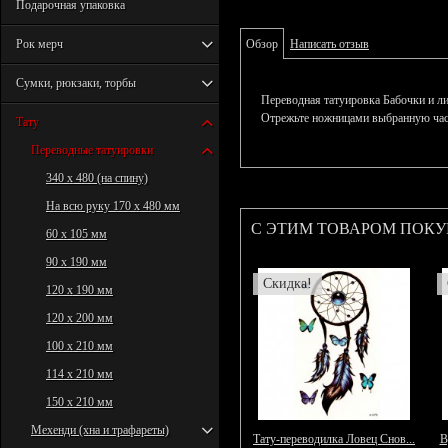
Подарочная упаковка
Рок мерч
Обзор
Написать отзыв
Сумки, рюкзаки, торбы
Переводная татуировка Бабочки и ли
Отрежьте ножницами выбранную часть
Тату
Переводные татуировки
340 х 480 (на спину)
На всю руку 170 х 480 мм
С ЭТИМ ТОВАРОМ ПОК
60 х 105 мм
90 х 190 мм
Скидка!
120 х 190 мм
120 х 200 мм
100 х 210 мм
114 х 210 мм
150 х 210 мм
Мехенди (хна и трафареты)
Тату-переводилка Ловец Снов...
В