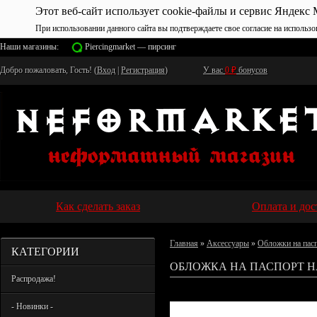
Этот веб-сайт использует cookie-файлы и сервис Яндекс 
При использовании данного сайта вы подтверждаете свое согласие на использо
Наши магазины:
Piercingmarket — пирсинг
Добро пожаловать, Гость! (
Вход
|
Регистрация
)
У вас
0
₽
бонусов
Как сделать заказ
Оплата и дос
Главная
»
Аксессуары
»
Обложки на пас
КАТЕГОРИИ
ОБЛОЖКА НА ПАСПОРТ HA
Распродажа!
- Новинки -