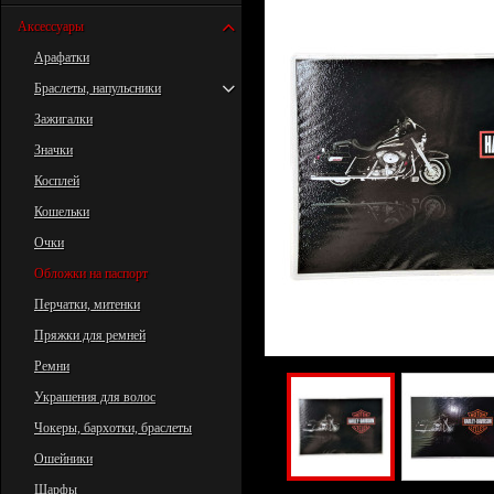
Аксессуары
Арафатки
Браслеты, напульсники
Зажигалки
Значки
Косплей
Кошельки
Очки
Обложки на паспорт
Перчатки, митенки
Пряжки для ремней
Ремни
Украшения для волос
Чокеры, бархотки, браслеты
Ошейники
Шарфы