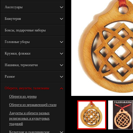
Аксессуары
Бижутерия
Боксы, подарочные наборы
Головные уборы
Кружки, фляжки
Нашивки, термопатчи
Разное
Обереги, амулеты, талисманы
Обереги из дерева
Обереги из нержавеющей стали
Амулеты и обереги разных
религиозных и культурных
традиций
Кельтские и скандинавские