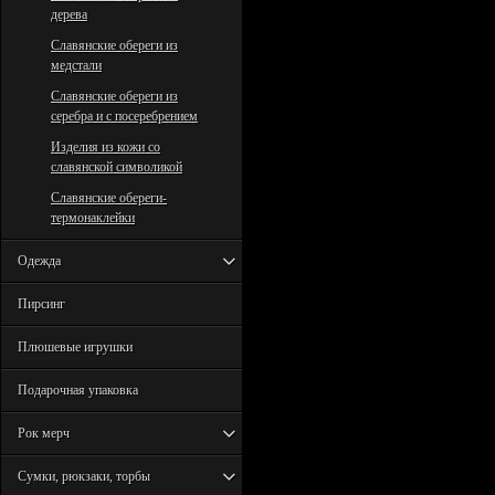
дерева
Славянские обереги из
медстали
Славянские обереги из
серебра и с посеребрением
Изделия из кожи со
славянской символикой
Славянские обереги-
термонаклейки
Одежда
Пирсинг
Плюшевые игрушки
Подарочная упаковка
Рок мерч
Сумки, рюкзаки, торбы