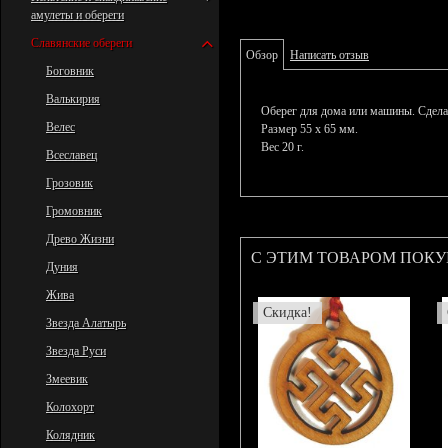
амулеты и обереги
Славянские обереги
Обзор
Написать отзыв
Боговник
Валькирия
Оберег для дома или машины. Сделан
Велес
Размер 55 х 65 мм.
Вес 20 г.
Всеславец
Грозовик
Громовник
Древо Жизни
С ЭТИМ ТОВАРОМ ПОК
Дуния
Жива
Скидка!
Звезда Алатырь
Звезда Руси
Змеевик
Колохорт
Колядник