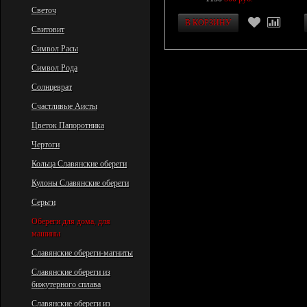
Светоч
Свитовит
Символ Расы
Символ Рода
Солнцеврат
Счастливые Аисты
Цветок Папоротника
Чертоги
Кольца Славянские обереги
Кулоны Славянские обереги
Серьги
Обереги для дома, для
машины
Славянские обереги-магниты
Славянские обереги из
бижутерного сплава
Славянские обереги из