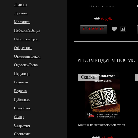
Ладинец
Оберег большой...
Лунница
110
90 руб.
Молвинец
Небесный Вепрь
Небесный Крест
Обережник
Огненный Сокол
РЕКОМЕНДУЕМ ПОСМОТ
Одолень-Трава
Перуница
Скидка!
Родимич
Родовик
Рубежник
Свадебник
Сваор
Кольцо из нержавеющей стали...
Сварожич
Свентовит
1150
500 руб.