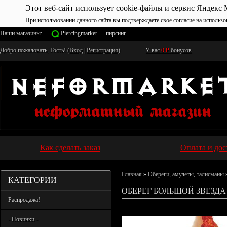
Этот веб-сайт использует cookie-файлы и сервис Яндекс 
При использовании данного сайта вы подтверждаете свое согласие на использо
Наши магазины:
Piercingmarket — пирсинг
Добро пожаловать, Гость! (
Вход
|
Регистрация
)
У вас
0
₽
бонусов
Как сделать заказ
Оплата и дос
Главная
»
Обереги, амулеты, талисманы
КАТЕГОРИИ
ОБЕРЕГ БОЛЬШОЙ ЗВЕЗДА
Распродажа!
- Новинки -