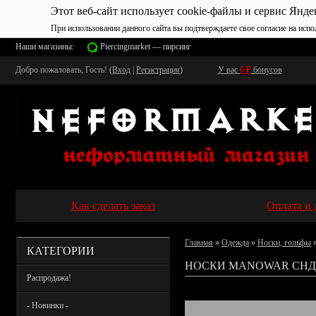
Этот веб-сайт использует cookie-файлы и сервис Янде
При использовании данного сайта вы подтверждаете свое согласие на испо
Наши магазины:
Piercingmarket — пирсинг
Добро пожаловать, Гость! (
Вход
|
Регистрация
)
У вас
0
₽
бонусов
Как сделать заказ
Оплата и 
Главная
»
Одежда
»
Носки, гольфы
»
КАТЕГОРИИ
НОСКИ MANOWAR СНД
Распродажа!
- Новинки -