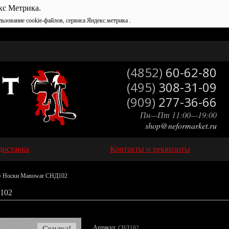
кс Метрика.
льзование cookie-файлов, сервиса Яндекс.метрика .
(4852)
60-62-80
(495)
308-31-09
(909)
277-36-66
Пн—Пт 11:00—19:00
shop@neformarket.ru
доставка
Контакты и реквизиты
 Носки Manowar СНД102
102
Артикул:
Скидка!
СНД102