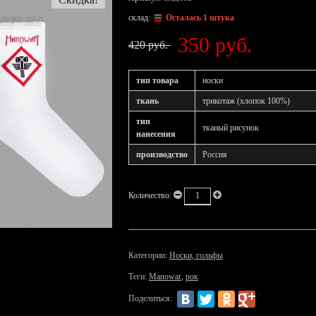
склад:
Осталась 1 штука
350 руб.
420 руб.
тип товара
носки
ткань
трикотаж (хлопок 100%)
тип
тканый рисунок
нанесения
производство
Россия
Количество:
Категории:
Носки, гольфы
Теги:
Manowar
,
рок
Поделиться: