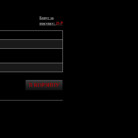
Бонус за
₽
покупку:
25