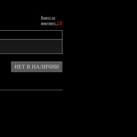
Бонус за
₽
покупку:
7