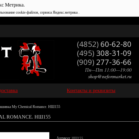
кс Метрика.
льзование cookie-файлов, сервиса Яндекс.метрика .
(4852)
60-62-80
(495)
308-31-09
(909)
277-36-66
Пн—Пт 11:00—19:00
shop@neformarket.ru
доставка
Контакты и реквизиты
ашивка My Chemical Romance. НШ155
L ROMANCE. НШ155
Артикул:
НШ155