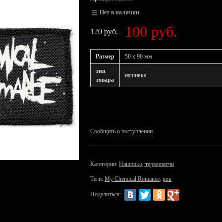
Нет в наличии
100 руб.
120 руб.
Размер
50 х 90 мм
тип
нашивка
товара
Сообщить о поступлении
Категории:
Нашивки, термопатчи
Теги:
My Chemical Romance
,
рок
Поделиться: