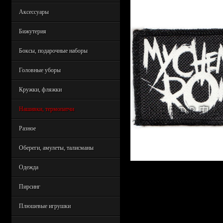
Аксессуары
Бижутерия
Боксы, подарочные наборы
Головные уборы
Кружки, фляжки
Нашивки, термопатчи
Разное
Обереги, амулеты, талисманы
Одежда
Пирсинг
Плюшевые игрушки