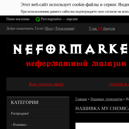
Этот веб-сайт использует cookie-файлы и сервис Янде
При использовании данного сайта вы подтверждаете свое согласие на испо
Наши магазины:
Piercingmarket — пирсинг
Добро пожаловать, Гость! (
Вход
|
Регистрация
)
У вас
0
₽
бонусов
Как сделать заказ
Оплата и 
Главная
»
Нашивки, термопатчи
» Н
КАТЕГОРИИ
НАШИВКА MY CHEMICA
Распродажа!
- Новинки -