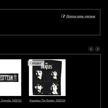
Написать отзыв
Скидка!
 Zeppelin. НШ162
Нашивка The Beatles. НШ164