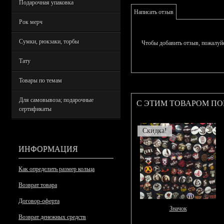
Подарочная упаковка
Написать отзыв
Рок мерч
Сумки, рюкзаки, торбы
Чтобы добавить отзыв, пожалуй
Тату
Товары по темам
Для самовывоза; подарочные
С ЭТИМ ТОВАРОМ П
сертификаты
Скидка!
ИНФОРМАЦИЯ
Как определить размер кольца
Возврат товара
Договор-оферта
Значок
Возврат денежных средств