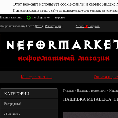
Этот веб-сайт использует cookie-файлы и сервис Яндекс 
При использовании данного сайта вы подтверждаете свое согласие на использо
Наши магазины:
Piercingmarket — пирсинг
Добро пожаловать, Гость! (
Вход
|
Регистрация
)
У вас
0
₽
бонусов
Как сделать заказ
Оплата и дос
Главная
»
Нашивки, термопатчи
» Нашив
КАТЕГОРИИ
НАШИВКА METALLICA. Н
Распродажа!
- Новинки -