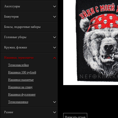
Аксессуары
Бижутерия
Боксы, подарочные наборы
Головные уборы
Кружки, фляжки
Нашивки, термопатчи
Термонаклейки
Нашивки 100 рублей
Нашивки вышитые
Нашивки на спину
Нашивки фуллпринт
Термонашивки
Разное
Написать отзыв