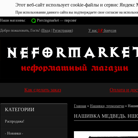
Этот веб-сайт использует cookie-файлы и сервис Яндекс 
При использовании данного сайта вы подтверждаете свое согласие на использо
Наши магазины:
Piercingmarket — пирсинг
Добро пожаловать, Гость! (
Вход
|
Регистрация
)
У вас
0
₽
бонусов
Как сделать заказ
Оплата и дос
Главная
»
Нашивки, термопатчи
» Нашив
КАТЕГОРИИ
НАШИВКА МЕДВЕДЬ. НШ0
Распродажа!
- Новинки -