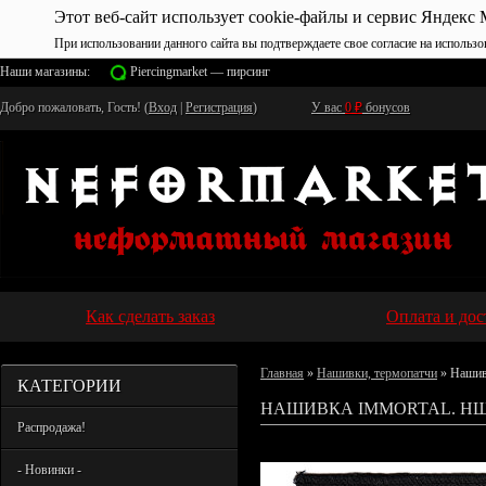
Этот веб-сайт использует cookie-файлы и сервис Яндекс 
При использовании данного сайта вы подтверждаете свое согласие на использо
Наши магазины:
Piercingmarket — пирсинг
Добро пожаловать, Гость! (
Вход
|
Регистрация
)
У вас
0
₽
бонусов
Как сделать заказ
Оплата и дос
Главная
»
Нашивки, термопатчи
» Нашив
КАТЕГОРИИ
НАШИВКА IMMORTAL. НШ
Распродажа!
- Новинки -