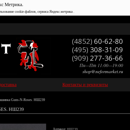
кс Метрика.
льзование cookie-файлов, сервиса Яндекс.метрика .
(4852)
60-62-80
(495)
308-31-09
(909)
277-36-66
Пн—Пт 11:00—19:00
shop@neformarket.ru
доставка
Контакты и реквизиты
ашивка Guns-N-Roses. НШ239
ES. НШ239
Артикул:
НШ239