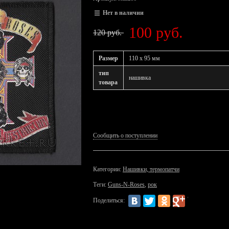
Нет в наличии
100 руб.
120 руб.
Размер
110 х 95 мм
тип
нашивка
товара
Сообщить о поступлении
Категории:
Нашивки, термопатчи
Теги:
Guns-N-Roses
,
рок
Поделиться: