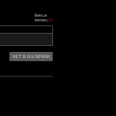
Бонус за
₽
покупку:
7