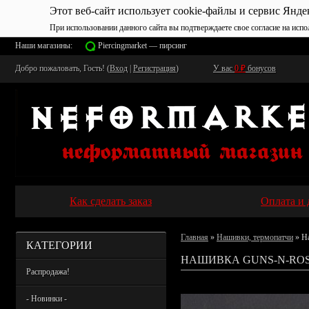
Этот веб-сайт использует cookie-файлы и сервис Янде
При использовании данного сайта вы подтверждаете свое согласие на испо
Наши магазины:
Piercingmarket — пирсинг
Добро пожаловать, Гость! (
Вход
|
Регистрация
)
У вас
0
₽
бонусов
Как сделать заказ
Оплата и 
Главная
»
Нашивки, термопатчи
» Н
КАТЕГОРИИ
НАШИВКА GUNS-N-ROS
Распродажа!
- Новинки -