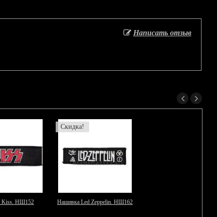
Написать отзыв
Скидка!
 Kiss. НШ152
Нашивка Led Zeppelin. НШ162