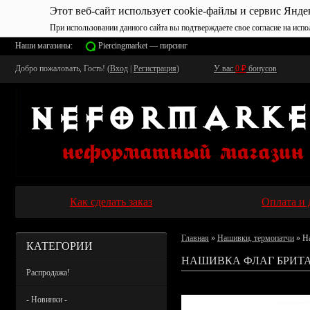
Этот веб-сайт использует cookie-файлы и сервис Янде
При использовании данного сайта вы подтверждаете свое согласие на испо
Наши магазины:
Piercingmarket — пирсинг
Добро пожаловать, Гость! (
Вход
|
Регистрация
)
У вас
0
₽
бонусов
Как сделать заказ
Оплата и 
Главная
»
Нашивки, термопатчи
» Н
КАТЕГОРИИ
НАШИВКА ФЛАГ БРИТА
Распродажа!
- Новинки -