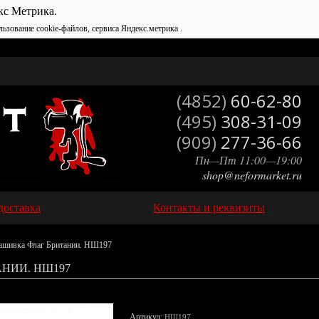
кс Метрика.
льзование cookie-файлов, сервиса Яндекс.метрика .
(4852)
60-62-80
(495)
308-31-09
(909)
277-36-66
Пн—Пт 11:00—19:00
shop@neformarket.ru
доставка
Контакты и реквизиты
ашивка Флаг Британии. НШ197
НИИ. НШ197
Артикул:
НШ197