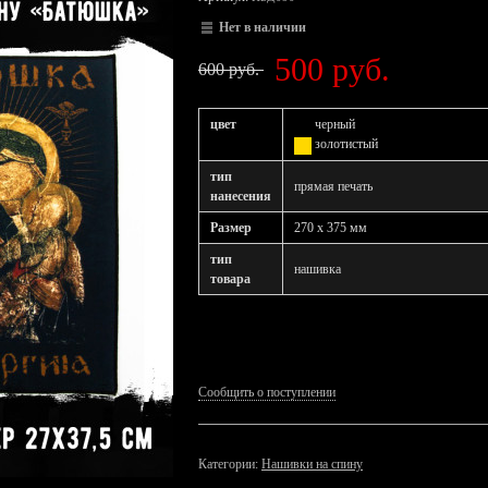
Нет в наличии
500 руб.
600 руб.
цвет
черный
золотистый
тип
прямая печать
нанесения
Размер
270 x 375 мм
тип
нашивка
товара
Сообщить о поступлении
Категории:
Нашивки на спину