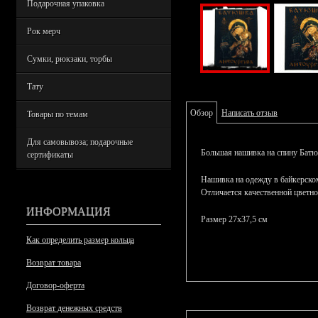
Подарочная упаковка
Рок мерч
Сумки, рюкзаки, торбы
Тату
Обзор
Написать отзыв
Товары по темам
Для самовывоза; подарочные
Большая нашивка на спину Бат
сертификаты
Нашивка на одежду в байкерском
Отличается качественной цветно
ИНФОРМАЦИЯ
Размер 27х37,5 см
Как определить размер кольца
Возврат товара
Договор-оферта
Возврат денежных средств