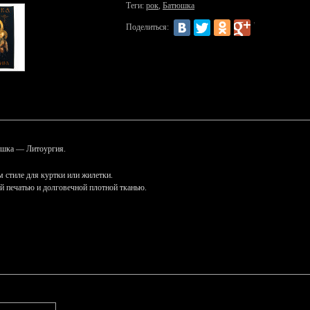
Теги:
рок
,
Батюшка
Поделиться:
юшка — Литоургия.
 стиле для куртки или жилетки.
й печатью и долговечной плотной тканью.