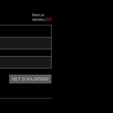
Бонус за
₽
покупку:
35