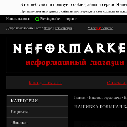
Этот веб-сайт использует cookie-файлы и сервис Янде
При использовании данного сайта вы подтверждаете свое согласие на испо
Наши магазины:
Piercingmarket — пирсинг
Добро пожаловать, Гость! (
Вход
|
Регистрация
)
У вас
0
₽
бонусов
Как сделать заказ
Оплата и 
Главная
»
Нашивки, термопатчи
»
Н
КАТЕГОРИИ
НАШИВКА БОЛЬШАЯ Б
Распродажа!
- Новинки -