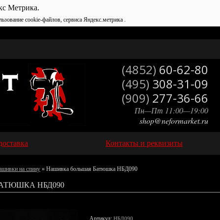
кс Метрика.
льзование cookie-файлов, сервиса Яндекс.метрика .
(4852)
60-62-80
(495)
308-31-09
(909)
277-36-66
Пн—Пт 11:00—19:00
shop@neformarket.ru
доставка
Контакты и реквизиты
ашивки на спину
» Нашивка большая Батюшка НБД090
АТЮШКА НБД090
Артикул:
НБД090