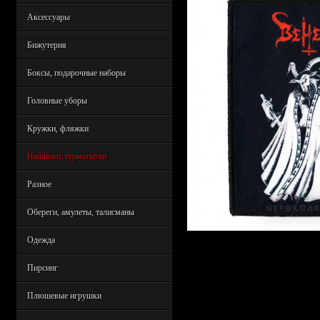
Аксессуары
Бижутерия
Боксы, подарочные наборы
Головные уборы
Кружки, фляжки
Нашивки, термопатчи
Разное
Обереги, амулеты, талисманы
Одежда
Пирсинг
Плюшевые игрушки