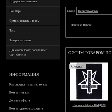
Подарочная упаковка
Рок мерч
Обзор
Написать отзыв
Сумки, рюкзаки, торбы
Нашивка Beherit.
Тату
Товары по темам
Для самовывоза; подарочные
С ЭТИМ ТОВАРОМ П
сертификаты
Скидка!
ИНФОРМАЦИЯ
Как определить размер кольца
Возврат товара
Договор-оферта
Нашивка Abigor НМД028
Возврат денежных средств