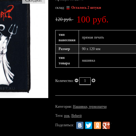
склад:
Осталось 2 штуки
100 руб.
120 руб.
тип
прямая печать
нанесения
Размер
90 x 120 мм
тип
нашивка
товара
Количество:
Категории:
Нашивки, термопатчи
Теги:
рок
,
Beherit
Поделиться: