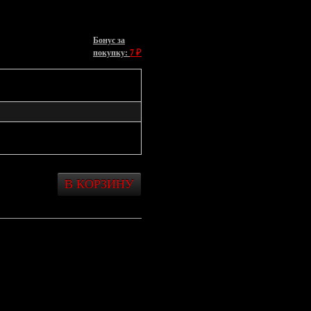
Бонус за
₽
покупку:
7