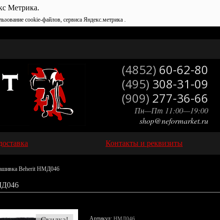
кс Метрика.
льзование cookie-файлов, сервиса Яндекс.метрика .
(4852)
60-62-80
(495)
308-31-09
(909)
277-36-66
Пн—Пт 11:00—19:00
shop@neformarket.ru
доставка
Контакты и реквизиты
ашивка Beherit НМД046
Д046
Артикул:
Скидка!
НМД046