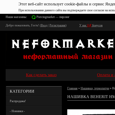
Этот веб-сайт использует cookie-файлы и сервис Янде
При использовании данного сайта вы подтверждаете свое согласие на испо
Наши магазины:
Piercingmarket — пирсинг
Добро пожаловать, Гость! (
Вход
|
Регистрация
)
У вас
0
₽
бонусов
Как сделать заказ
Оплата и 
Главная
»
Нашивки, термопатчи
» Н
КАТЕГОРИИ
НАШИВКА BEHERIT НМ
Распродажа!
- Новинки -