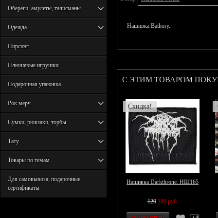
Обереги, амулеты, талисманы
Нашивка Bathory.
Одежда
Пирсинг
Плюшевые игрушки
С ЭТИМ ТОВАРОМ ПОК
Подарочная упаковка
Рок мерч
Скидка!
Сумки, рюкзаки, торбы
Тату
Товары по темам
Для самовывоза; подарочные
Нашивка Darkthrone. НШ165
сертификаты
120
100 руб.