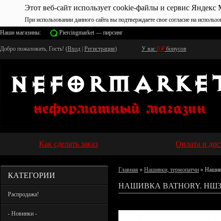
Этот веб-сайт использует cookie-файлы и сервис Яндекс 
При использовании данного сайта вы подтверждаете свое согласие на использо
Наши магазины:
Piercingmarket — пирсинг
Добро пожаловать, Гость! (
Вход
|
Регистрация
)
У вас
0
₽
бонусов
Как сделать заказ
Оплата и дос
Главная
»
Нашивки, термопатчи
» Нашив
КАТЕГОРИИ
НАШИВКА BATHORY. НШ3
Распродажа!
- Новинки -