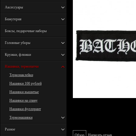
Аксессуары
Бижутерия
Боксы, подарочные наборы
Головные уборы
Кружки, фляжки
Нашивки, термопатчи
Термонаклейки
Нашивки 100 рублей
Нашивки вышитые
Нашивки на спину
Нашивки фуллпринт
Термонашивки
Разное
Обзор
Написать отзыв