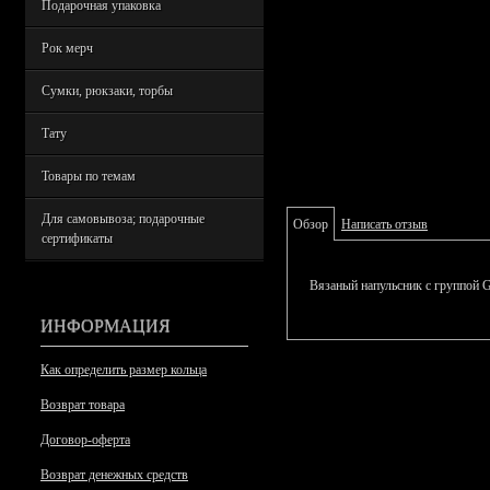
Подарочная упаковка
Рок мерч
Сумки, рюкзаки, торбы
Тату
Товары по темам
Для самовывоза; подарочные
Обзор
Написать отзыв
сертификаты
Вязаный напульсник с группой G
ИНФОРМАЦИЯ
Как определить размер кольца
Возврат товара
Договор-оферта
Возврат денежных средств