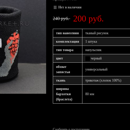
Нет в наличии
200 руб.
240 руб.
тип нанесения
тканый рисунок
комплектация
1 штука
тип товара
напульсник
цвет
черный
обхват
универсальный
запястья
ткань
трикотаж (хлопок 100%)
ширина
бархотки
80 мм
(браслета)
Сообщить о поступлении