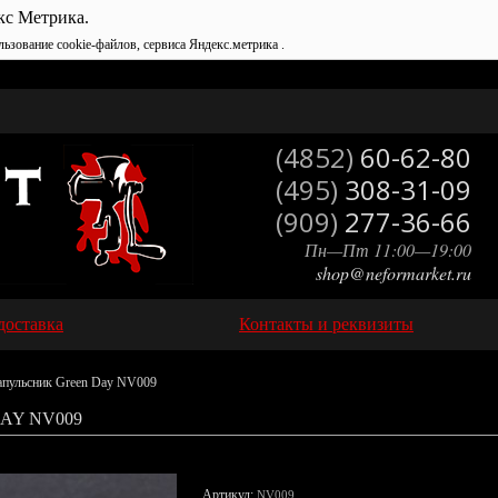
кс Метрика.
льзование cookie-файлов, сервиса Яндекс.метрика .
(4852)
60-62-80
(495)
308-31-09
(909)
277-36-66
Пн—Пт 11:00—19:00
shop@neformarket.ru
доставка
Контакты и реквизиты
пульсник Green Day NV009
AY NV009
Артикул:
NV009