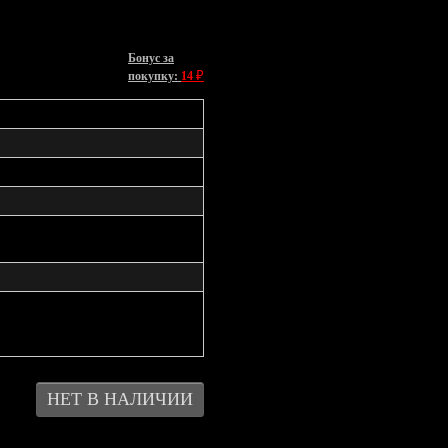
Бонус за
₽
покупку:
14