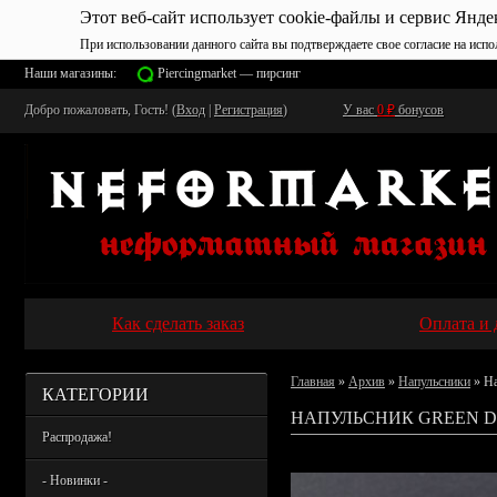
Этот веб-сайт использует cookie-файлы и сервис Янде
При использовании данного сайта вы подтверждаете свое согласие на испо
Наши магазины:
Piercingmarket — пирсинг
Добро пожаловать, Гость! (
Вход
|
Регистрация
)
У вас
0
₽
бонусов
Как сделать заказ
Оплата и 
Главная
»
Архив
»
Напульсники
» На
КАТЕГОРИИ
НАПУЛЬСНИК GREEN D
Распродажа!
- Новинки -