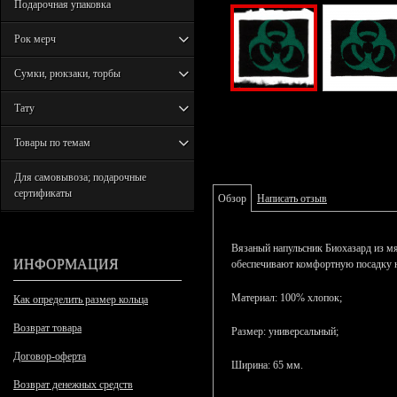
Подарочная упаковка
Рок мерч
Сумки, рюкзаки, торбы
Тату
Товары по темам
Для самовывоза; подарочные
сертификаты
Обзор
Написать отзыв
Вязаный напульсник Биохазард из мя
ИНФОРМАЦИЯ
обеспечивают комфортную посадку на
Материал: 100% хлопок;
Как определить размер кольца
Возврат товара
Размер: универсальный;
Договор-оферта
Ширина: 65 мм.
Возврат денежных средств