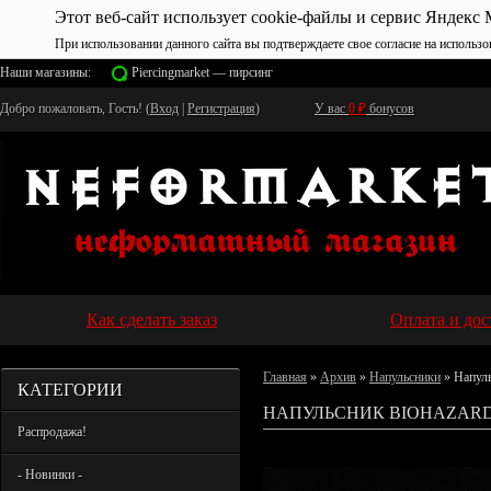
Этот веб-сайт использует cookie-файлы и сервис Яндекс 
При использовании данного сайта вы подтверждаете свое согласие на использо
Наши магазины:
Piercingmarket — пирсинг
Добро пожаловать, Гость! (
Вход
|
Регистрация
)
У вас
0
₽
бонусов
Как сделать заказ
Оплата и дос
Главная
»
Архив
»
Напульсники
» Напул
КАТЕГОРИИ
НАПУЛЬСНИК BIOHAZARD
Распродажа!
- Новинки -