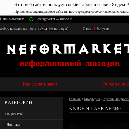
Этот веб-сайт использует cookie-файлы и сервис Яндекс 
При использовании данного сайта вы подтверждаете свое согласие на использо
Наши магазины:
Piercingmarket — пирсинг
Добро пожаловать, Гость! (
Вход
|
Регистрация
)
У вас
0
₽
бонусов
Как сделать заказ
Оплата и дос
Главная
»
Бижутерия
»
Кулоны, подвеск
КАТЕГОРИИ
КУЛОН Я ПАНК NFP040
Распродажа!
- Новинки -