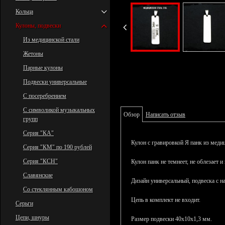
Кольца
Кулоны, подвески
Из медицинской стали
Жетоны
Парные кулоны
Подвески универсальные
С посеребрением
С символикой музыкальных
Обзор
Написать отзыв
групп
Серия "КА"
Кулон с гравировкой Я панк
из меди
Серия "КМ" по 190 рублей
Серия "КСН"
Кулон панк
не темнеет, не облезает и
Славянские
Дизайн универсальный, подвеска с 
Со стеклянным кабошоном
Цепь в комплект не входит.
Серьги
Цепи, шнуры
Размер подвески 40х10х1,3 мм.