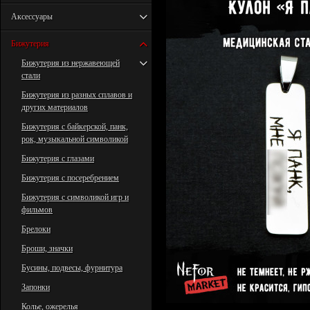
Аксессуары
Бижутерия
Бижутерия из нержавеющей
стали
Бижутерия из разных сплавов и
других материалов
Бижутерия с байкерской, панк,
рок, музыкальной символикой
Бижутерия с глазами
Бижутерия с посеребрением
Бижутерия с символикой игр и
фильмов
Брелоки
Броши, значки
Бусины, подвесы, фурнитура
Запонки
Колье, ожерелья