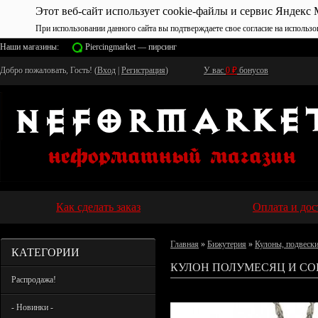
Этот веб-сайт использует cookie-файлы и сервис Яндекс 
При использовании данного сайта вы подтверждаете свое согласие на использо
Наши магазины:
Piercingmarket — пирсинг
Добро пожаловать, Гость! (
Вход
|
Регистрация
)
У вас
0
₽
бонусов
Как сделать заказ
Оплата и дос
Главная
»
Бижутерия
»
Кулоны, подвеск
КАТЕГОРИИ
КУЛОН ПОЛУМЕСЯЦ И СОВ
Распродажа!
- Новинки -