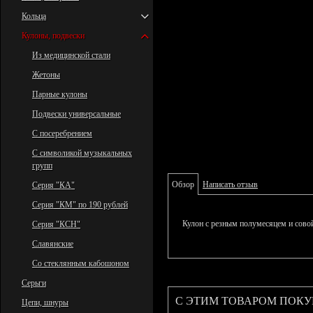
Кольца
Кулоны, подвески
Из медицинской стали
Жетоны
Парные кулоны
Подвески универсальные
С посеребрением
С символикой музыкальных
групп
Обзор
Написать отзыв
Серия "КА"
Серия "КМ" по 190 рублей
Кулон с резным полумесяцем и совой
Серия "КСН"
Славянские
Со стеклянным кабошоном
Серьги
С ЭТИМ ТОВАРОМ ПОК
Цепи, шнуры