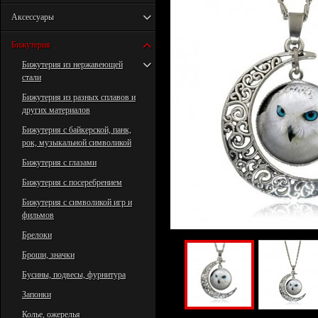
Аксессуары
Бижутерия
Бижутерия из нержавеющей
стали
Бижутерия из разных сплавов и
других материалов
Бижутерия с байкерской, панк,
рок, музыкальной символикой
Бижутерия с глазами
Бижутерия с посеребрением
Бижутерия с символикой игр и
фильмов
Брелоки
Броши, значки
Бусины, подвесы, фурнитура
Запонки
Колье, ожерелья