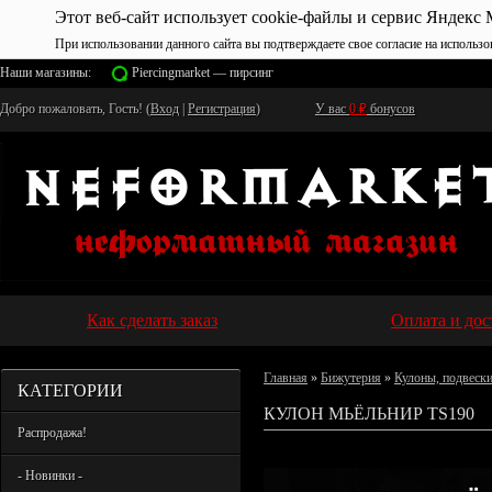
Этот веб-сайт использует cookie-файлы и сервис Яндекс 
При использовании данного сайта вы подтверждаете свое согласие на использо
Наши магазины:
Piercingmarket — пирсинг
Добро пожаловать, Гость! (
Вход
|
Регистрация
)
У вас
0
₽
бонусов
Как сделать заказ
Оплата и дос
Главная
»
Бижутерия
»
Кулоны, подвеск
КАТЕГОРИИ
КУЛОН МЬЁЛЬНИР TS190
Распродажа!
- Новинки -