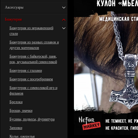
Аксессуары
Бижутерия
Бижутерия из нержавеющей
стали
Бижутерия из разных сплавов и
других материалов
Бижутерия с байкерской, панк,
рок, музыкальной символикой
Бижутерия с глазами
Бижутерия с посеребрением
Бижутерия с символикой игр и
фильмов
Брелоки
Броши, значки
Бусины, подвесы, фурнитура
Запонки
Колье, ожерелья