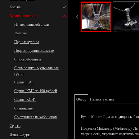
Кольца
Кулоны, подвески
Из медицинской стали
Жетоны
Парные кулоны
Подвески универсальные
С посеребрением
С символикой музыкальных
групп
Серия "КА"
Серия "КМ" по 190 рублей
Обзор
Написать отзыв
Серия "КСН"
Славянские
Кулон Молот Тора из медицинской н
Со стеклянным кабошоном
Серьги
Подвеска Мьёльнир (Мьёллнир). Лег
уверенности, укрепляет мужскую сил
Цепи, шнуры