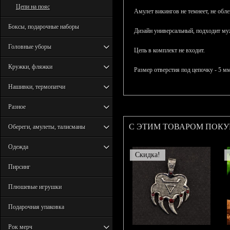
Цепи на пояс
Амулет викингов не темнеет, не обле
Боксы, подарочные наборы
Дизайн универсальный, подходит м
Головные уборы
Цепь в комплект не входит.
Кружки, фляжки
Размер отверстия под цепочку - 5 мм
Нашивки, термопатчи
Разное
С ЭТИМ ТОВАРОМ ПОК
Обереги, амулеты, талисманы
Одежда
Скидка!
Пирсинг
Плюшевые игрушки
Подарочная упаковка
Рок мерч