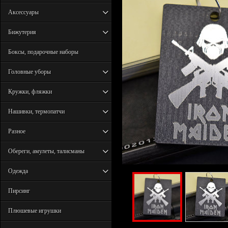
Аксессуары
Бижутерия
Боксы, подарочные наборы
Головные уборы
Кружки, фляжки
Нашивки, термопатчи
Разное
Обереги, амулеты, талисманы
Одежда
Пирсинг
Плюшевые игрушки