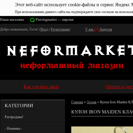
Этот веб-сайт использует cookie-файлы и сервис Яндекс 
При использовании данного сайта вы подтверждаете свое согласие на использо
Наши магазины:
Piercingmarket — пирсинг
Добро пожаловать, Гость! (
Вход
|
Регистрация
)
У вас
0
₽
бонусов
Как сделать заказ
Оплата и дос
Главная
»
Архив
» Кулон Iron Maiden К
КАТЕГОРИИ
КУЛОН IRON MAIDEN КЛА
Распродажа!
- Новинки -