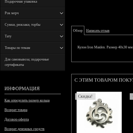
Подарочная упаковка
Рок мерч
Сумки, рюкзаки, торбы
Обзор
Написать отзыв
Тату
Кулон Iron Maiden. Размер 40х30 мм
Товары по темам
Для самовывоза; подарочные
сертификаты
С ЭТИМ ТОВАРОМ ПОК
ИНФОРМАЦИЯ
Скидка!
Как определить размер кольца
Возврат товара
Договор-оферта
Возврат денежных средств