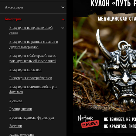
Аксессуары
Бижутерия
Бижутерия из нержавеющей
стали
Бижутерия из разных сплавов и
других материалов
Бижутерия с байкерской, панк,
рок, музыкальной символикой
Бижутерия с глазами
Бижутерия с посеребрением
Бижутерия с символикой игр и
фильмов
Брелоки
Броши, значки
Бусины, подвесы, фурнитура
Запонки
Колье, ожерелья