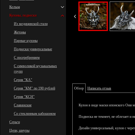
Кольца
Кулоны, подвески
Из медицинской стали
Жетоны
Парные кулоны
Подвески универсальные
С посеребрением
С символикой музыкальных
групп
Серия "КА"
Серия "КМ" по 190 рублей
Обзор
Написать отзыв
Серия "КСН"
Славянские
Кулон в виде маски японского Они 
Со стеклянным кабошоном
Подвеска не темнеет, не облезает и н
Серьги
Дизайн универсальный, кулон с чер
Цепи, шнуры