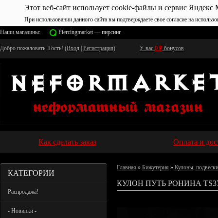
Этот веб-сайт использует cookie-файлы и сервис Яндекс 
При использовании данного сайта вы подтверждаете свое согласие на использо
Наши магазины:
Piercingmarket — пирсинг
Добро пожаловать, Гость! (
Вход
|
Регистрация
)
У вас
0
₽
бонусов
Как сделать заказ
Оплата и дос
Главная
»
Бижутерия
»
Кулоны, подвеск
КАТЕГОРИИ
КУЛОН ПУТЬ РОНИНА TS3
Распродажа!
- Новинки -