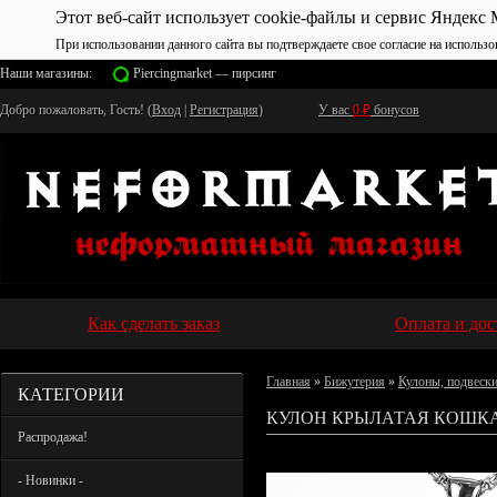
Этот веб-сайт использует cookie-файлы и сервис Яндекс 
При использовании данного сайта вы подтверждаете свое согласие на использо
Наши магазины:
Piercingmarket — пирсинг
Добро пожаловать, Гость! (
Вход
|
Регистрация
)
У вас
0
₽
бонусов
Как сделать заказ
Оплата и дос
Главная
»
Бижутерия
»
Кулоны, подвеск
КАТЕГОРИИ
КУЛОН КРЫЛАТАЯ КОШКА
Распродажа!
- Новинки -