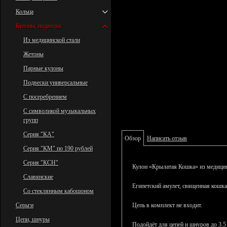
Кольца
Кулоны, подвески
Из медицинской стали
Жетоны
Парные кулоны
Подвески универсальные
С посеребрением
С символикой музыкальных
групп
Серия "КА"
Обзор
Написать отзыв
Серия "КМ" по 190 рублей
Серия "КСН"
Кулон «Крылатая Кошка» из медицин
Славянские
Египетский амулет, священная кошка
Со стеклянным кабошоном
Серьги
Цепь в комплект не входит.
Цепи, шнуры
Подойдёт для цепей и шнуров до 3.