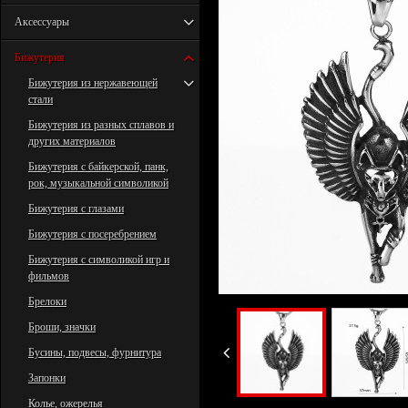
Аксессуары
Бижутерия
Бижутерия из нержавеющей
стали
Бижутерия из разных сплавов и
других материалов
Бижутерия с байкерской, панк,
рок, музыкальной символикой
Бижутерия с глазами
Бижутерия с посеребрением
Бижутерия с символикой игр и
фильмов
Брелоки
Броши, значки
Бусины, подвесы, фурнитура
Запонки
Колье, ожерелья