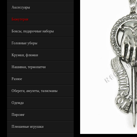
Аксессуары
Бижутерия
Боксы, подарочные наборы
Головные уборы
Кружки, фляжки
Нашивки, термопатчи
Разное
Обереги, амулеты, талисманы
Одежда
Пирсинг
Плюшевые игрушки