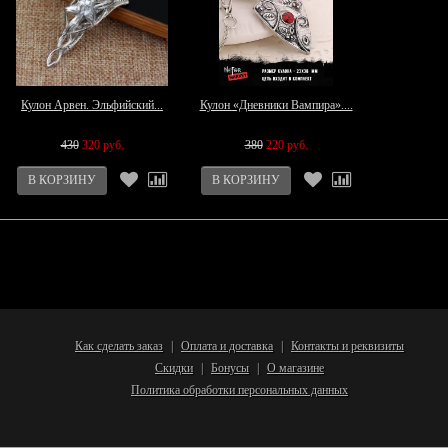
Кулон Арвен. Эльфийский...
Кулон «Дневники Вампира»....
430
320 руб.
380
220 руб.
Как сделать заказ
Оплата и доставка
Контакты и реквизиты
|
|
Скидки
Бонусы
О магазине
|
|
Политика обработки персональных данных