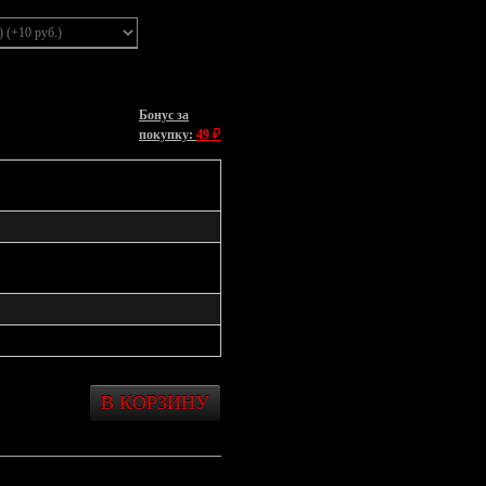
Бонус за
₽
покупку:
49