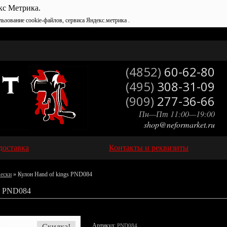
кс Метрика.
льзование cookie-файлов, сервиса Яндекс.метрика .
(4852)
60-62-80
(495)
308-31-09
(909)
277-36-66
Пн—Пт 11:00—19:00
shop@neformarket.ru
доставка
Контакты и реквизиты
вески
» Кулон Hand of kings PND084
 PND084
Артикул:
Скидка!
PND084