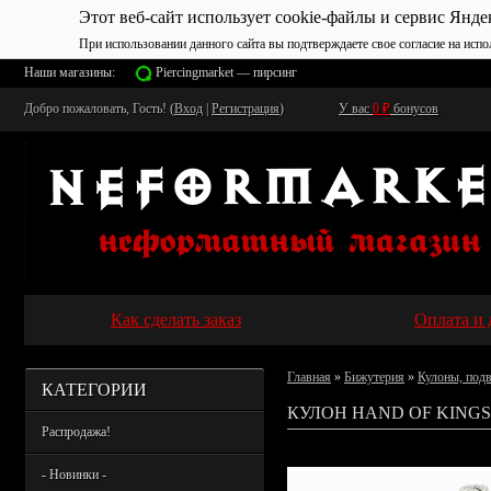
Этот веб-сайт использует cookie-файлы и сервис Янде
При использовании данного сайта вы подтверждаете свое согласие на испо
Наши магазины:
Piercingmarket — пирсинг
Добро пожаловать, Гость! (
Вход
|
Регистрация
)
У вас
0
₽
бонусов
Как сделать заказ
Оплата и 
Главная
»
Бижутерия
»
Кулоны, под
КАТЕГОРИИ
КУЛОН HAND OF KINGS
Распродажа!
- Новинки -