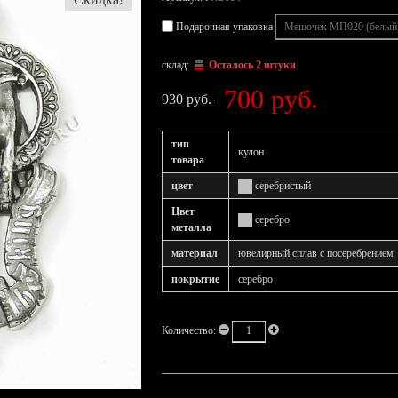
Подарочная упаковка
склад:
Осталось 2 штуки
700 руб.
930 руб.
тип
кулон
товара
цвет
серебристый
Цвет
серебро
металла
материал
ювелирный сплав с посеребрением
покрытие
серебро
Количество: