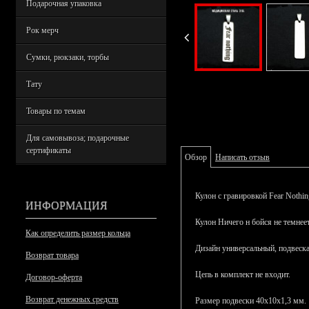
Подарочная упаковка
Рок мерч
Сумки, рюкзаки, торбы
Тату
Товары по темам
Для самовывоза; подарочные
сертификаты
Обзор
Написать отзыв
Кулон с гравировкой Fear Nothi
ИНФОРМАЦИЯ
Кулон Ничего н бойся
не темнее
Как определить размер кольца
Дизайн универсальный, подвеск
Возврат товара
Цепь в комплект не входит.
Договор-оферта
Возврат денежных средств
Размер подвески 40х10х1,3 мм.