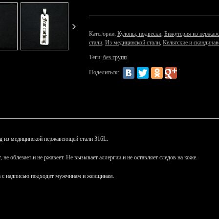
Категории:
Кулоны, подвески
,
Бижутерия из нержав
стали
,
Из медицинской стали
,
Кельтские и скандинав
Теги:
без групп
Поделиться:
ng
из медицинской нержавеющей стали 316L.
т, не облезает и не ржавеет. Не вызывает аллергии и не оставляет следов на коже.
а с надписью подходит мужчинам и женщинам.