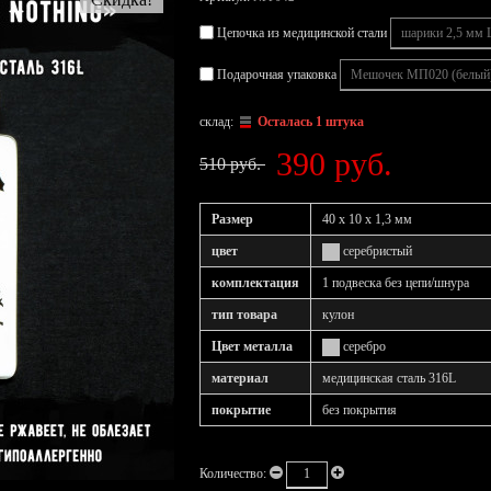
Цепочка из медицинской стали
Подарочная упаковка
склад:
Осталась 1 штука
390 руб.
510 руб.
Размер
40 х 10 х 1,3 мм
цвет
серебристый
комплектация
1 подвеска без цепи/шнура
тип товара
кулон
Цвет металла
серебро
материал
медицинская сталь 316L
покрытие
без покрытия
Количество: