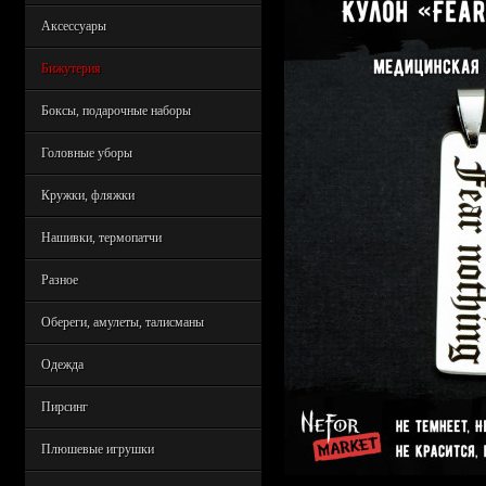
Аксессуары
Бижутерия
Боксы, подарочные наборы
Головные уборы
Кружки, фляжки
Нашивки, термопатчи
Разное
Обереги, амулеты, талисманы
Одежда
Пирсинг
Плюшевые игрушки