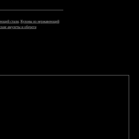
еющей стали
,
Кулоны из нержавеющей
ские амулеты и обереги