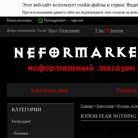
Этот веб-сайт использует cookie-файлы и сервис Янде
При использовании данного сайта вы подтверждаете свое согласие на испо
Наши магазины:
Piercingmarket — пирсинг
Добро пожаловать, Гость! (
Вход
|
Регистрация
)
У вас
0
₽
бонусов
Как сделать заказ
Оплата и 
Главная
»
Бижутерия
»
Кулоны, под
КАТЕГОРИИ
КУЛОН FEAR NOTHING 
Распродажа!
- Новинки -