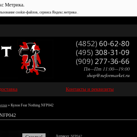
кс Метрика.
льзование cookie-файлов, сервиса Яндекс.метрика .
(4852)
60-62-80
(495)
308-31-09
(909)
277-36-66
Пн—Пт 11:00—19:00
shop@neformarket.ru
доставка
Контакты и реквизиты
вески
» Кулон Fear Nothing NFP042
NFP042
Артикул:
Скидка!
NFP042