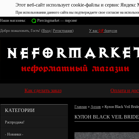
Этот веб-сайт использует cookie-файлы и сервис Яндекс 
При использовании данного сайта вы подтверждаете свое согласие на использо
Наши магазины:
Piercingmarket — пирсинг
Добро пожаловать, Гость! (
Вход
|
Регистрация
)
У вас
0
₽
бонусов
Как сделать заказ
Оплата и дос
Главная
»
Архив
» Кулон Black Veil Bri
КАТЕГОРИИ
КУЛОН BLACK VEIL BRIDE
Распродажа!
- Новинки -