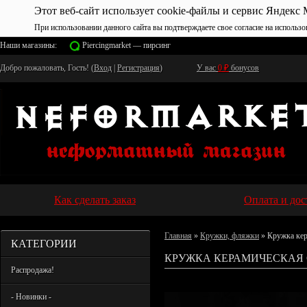
Этот веб-сайт использует cookie-файлы и сервис Яндекс 
При использовании данного сайта вы подтверждаете свое согласие на использо
Наши магазины:
Piercingmarket — пирсинг
Добро пожаловать, Гость! (
Вход
|
Регистрация
)
У вас
0
₽
бонусов
Как сделать заказ
Оплата и дос
Главная
»
Кружки, фляжки
» Кружка ке
КАТЕГОРИИ
КРУЖКА КЕРАМИЧЕСКАЯ 
Распродажа!
- Новинки -