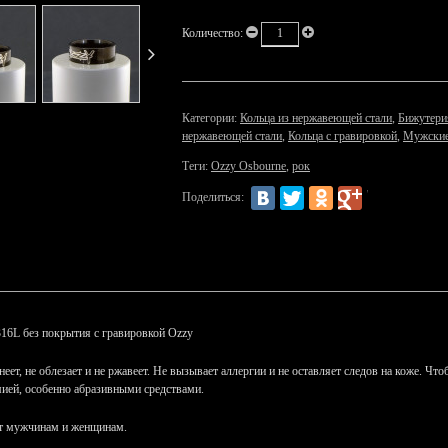
Количество:
Категории:
Кольца из нержавеющей стали
,
Бижутери
нержавеющей стали
,
Кольца с гравировкой
,
Мужские
Теги:
Ozzy Osbourne
,
рок
Поделиться:
316L без покрытия с гравировкой Ozzy
еет, не облезает и не ржавеет. Не вызывает аллергии и не оставляет следов на коже. Ч
мией, особенно абразивными средствами.
ит мужчинам и женщинам.