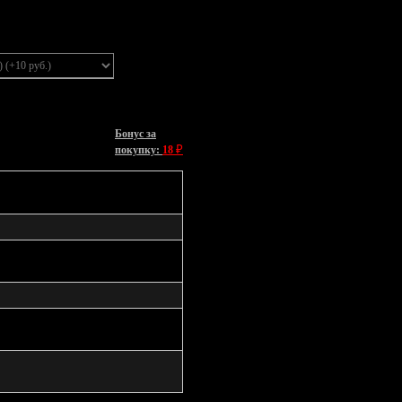
Бонус за
₽
покупку:
18