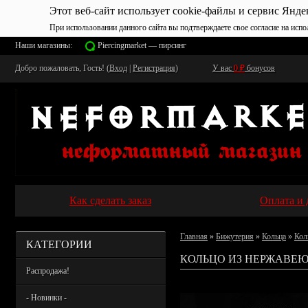
Этот веб-сайт использует cookie-файлы и сервис Янде
При использовании данного сайта вы подтверждаете свое согласие на испо
Наши магазины:
Piercingmarket — пирсинг
Добро пожаловать, Гость! (
Вход
|
Регистрация
)
У вас
0
₽
бонусов
Как сделать заказ
Оплата и 
Главная
»
Бижутерия
»
Кольца
»
Кол
КАТЕГОРИИ
КОЛЬЦО ИЗ НЕРЖАВЕЮ
Распродажа!
- Новинки -