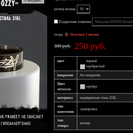
размер кольца:
Подарочная упаковка
склад:
Осталось 2 штуки
250 руб.
300 руб.
цвет
черный
серебристый
покрытие
без покрытия
Цвет
серебро
металла
материал
медицинская сталь 316L
тип
гравировка
нанесения
тип
кольцо
товара