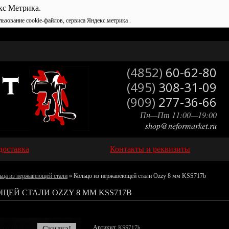
кс Метрика.
льзование cookie-файлов, сервиса Яндекс.метрика .
(4852)
60-62-80
(495)
308-31-09
(909)
277-36-66
Пн—Пт 11:00—19:00
shop@neformarket.ru
доставка
Контакты и реквизиты
ьца из нержавеющей стали
» Кольцо из нержавеющей стали Ozzy 8 мм KSS717b
ЩЕЙ СТАЛИ OZZY 8 ММ KSS717B
Артикул:
Скидка!
KSS717b