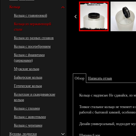
Кольца
Кольца с гравировкой
Кольца из нержавеющей
стали
Кольца из разных сплавов
Кольца с посеребрением
Кольца с фианитами
(цирконами)
Мужские кольца
Байкерские кольца
Обзор
Написать отзыв
Готические кольца
Кельтские и скандинавские
Кольцо с надписью Не сдавайся
, из 
кольца
Тонкое стальное кольцо не темнеет и
Кольца с глазами
работой с бытовой химией, особенно
Кольца с животными
Дизайн универсальный, подходит м
Кольца с черепами
Кулоны, подвески
Ширина 6 мм.