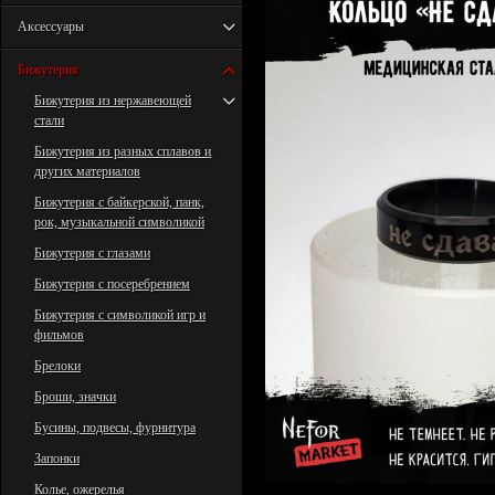
Аксессуары
Бижутерия
Бижутерия из нержавеющей
стали
Бижутерия из разных сплавов и
других материалов
Бижутерия с байкерской, панк,
рок, музыкальной символикой
Бижутерия с глазами
Бижутерия с посеребрением
Бижутерия с символикой игр и
фильмов
Брелоки
Броши, значки
Бусины, подвесы, фурнитура
Запонки
Колье, ожерелья