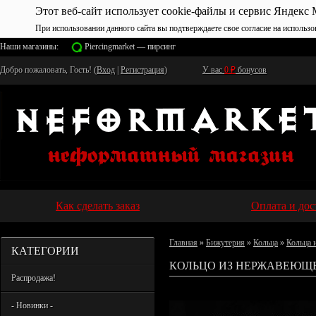
Этот веб-сайт использует cookie-файлы и сервис Яндекс 
При использовании данного сайта вы подтверждаете свое согласие на использо
Наши магазины:
Piercingmarket — пирсинг
Добро пожаловать, Гость! (
Вход
|
Регистрация
)
У вас
0
₽
бонусов
Как сделать заказ
Оплата и дос
Главная
»
Бижутерия
»
Кольца
»
Кольца 
КАТЕГОРИИ
КОЛЬЦО ИЗ НЕРЖАВЕЮЩЕ
Распродажа!
- Новинки -