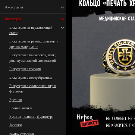
Аксессуары
Бижутерия
Бижутерия из нержавеющей
стали
Бижутерия из разных сплавов и
других материалов
Бижутерия с байкерской, панк,
рок, музыкальной символикой
Бижутерия с глазами
Бижутерия с посеребрением
Бижутерия с символикой игр и
фильмов
Брелоки
Броши, значки
Бусины, подвесы, фурнитура
Запонки
Колье, ожерелья