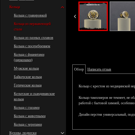
Кольца
Кольца с гравировкой
Кольца из нержавеющей
стали
Кольца из разных сплавов
Кольца с посеребрением
Кольца с фианитами
(цирконами)
Мужские кольца
Обзор
Написать отзыв
Байкерские кольца
Готические кольца
Кольцо с крестом из медицинской не
Кельтские и скандинавские
Кольцо тамплиеров не темнеет, не об
кольца
работой с бытовой химией, особенно
Кольца с глазами
Дизайн перстня универсальный, под
Кольца с животными
Кольца с черепами
Кулоны, подвески