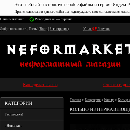
Этот веб-сайт использует cookie-файлы и сервис Яндекс 
При использовании данного сайта вы подтверждаете свое согласие на использо
Наши магазины:
Piercingmarket — пирсинг
Добро пожаловать, Гость! (
Вход
|
Регистрация
)
У вас
0
₽
бонусов
Как сделать заказ
Оплата и дос
Главная
»
Бижутерия
»
Кольца
»
Кольца 
КАТЕГОРИИ
КОЛЬЦО ИЗ НЕРЖАВЕЮЩЕ
Распродажа!
- Новинки -