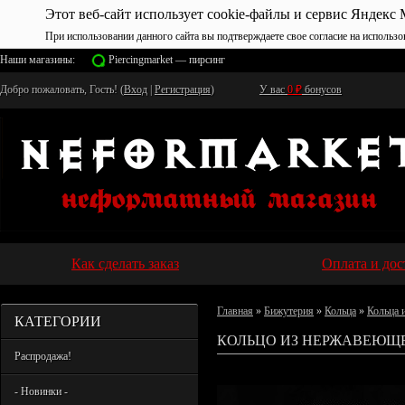
Этот веб-сайт использует cookie-файлы и сервис Яндекс 
При использовании данного сайта вы подтверждаете свое согласие на использо
Наши магазины:
Piercingmarket — пирсинг
Добро пожаловать, Гость! (
Вход
|
Регистрация
)
У вас
0
₽
бонусов
Как сделать заказ
Оплата и дос
Главная
»
Бижутерия
»
Кольца
»
Кольца 
КАТЕГОРИИ
КОЛЬЦО ИЗ НЕРЖАВЕЮЩЕЙ
Распродажа!
- Новинки -