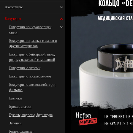
Аксессуары
Бижутерия
Бижутерия из нержавеющей
стали
Бижутерия из разных сплавов и
других материалов
Бижутерия с байкерской, панк,
рок, музыкальной символикой
Бижутерия с глазами
Бижутерия с посеребрением
Бижутерия с символикой игр и
фильмов
Брелоки
Броши, значки
Бусины, подвесы, фурнитура
Запонки
Колье, ожерелья