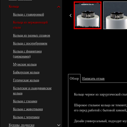
Кольца
Кольца с гравировкой
Кольца из нержавеющей
стали
Кольца из разных сплавов
Кольца с посеребрением
Кольца с фианитами
(цирконами)
Мужские кольца
Байкерские кольца
Обзор
Написать отзыв
Готические кольца
Кельтские и скандинавские
кольца
Кольцо черное из хирургической ста
Кольца с глазами
Широкое стальное кольцо не темнеет,
Кольца с животными
его перед работой с бытовой химией
Кольца с черепами
Дизайн универсальный, подходит м
Кулоны, подвески