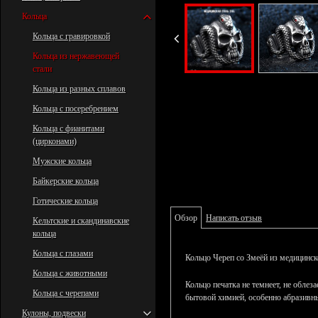
Кольца
Кольца с гравировкой
Кольца из нержавеющей
стали
Кольца из разных сплавов
Кольца с посеребрением
Кольца с фианитами
(цирконами)
Мужские кольца
Байкерские кольца
Готические кольца
Обзор
Написать отзыв
Кельтские и скандинавские
кольца
Кольца с глазами
Кольцо Череп со Змеёй из медицинск
Кольца с животными
Кольцо печатка не темнеет, не облез
Кольца с черепами
бытовой химией, особенно абразивны
Кулоны, подвески