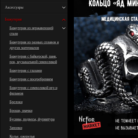
Аксессуары
Бижутерия
Бижутерия из нержавеющей
стали
Бижутерия из разных сплавов и
других материалов
Бижутерия с байкерской, панк,
рок, музыкальной символикой
Бижутерия с глазами
Бижутерия с посеребрением
Бижутерия с символикой игр и
фильмов
Брелоки
Броши, значки
Бусины, подвесы, фурнитура
Запонки
Колье, ожерелья