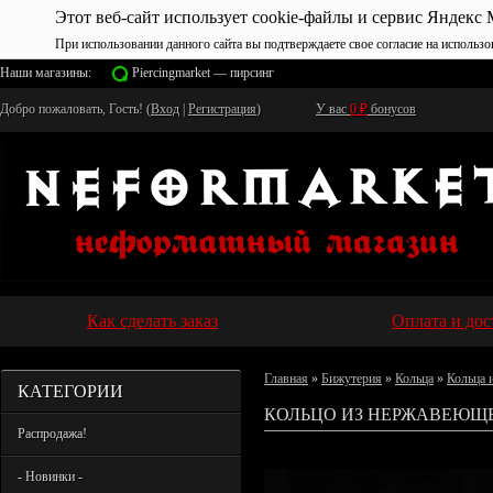
Этот веб-сайт использует cookie-файлы и сервис Яндекс 
При использовании данного сайта вы подтверждаете свое согласие на использо
Наши магазины:
Piercingmarket — пирсинг
Добро пожаловать, Гость! (
Вход
|
Регистрация
)
У вас
0
₽
бонусов
Как сделать заказ
Оплата и дос
Главная
»
Бижутерия
»
Кольца
»
Кольца 
КАТЕГОРИИ
КОЛЬЦО ИЗ НЕРЖАВЕЮЩЕ
Распродажа!
- Новинки -