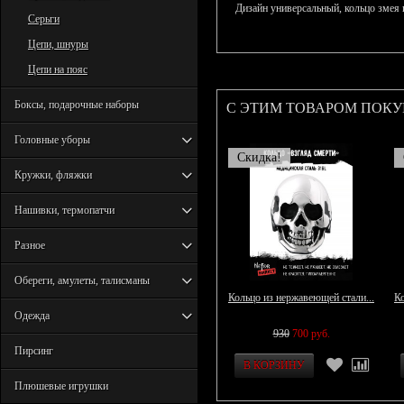
Дизайн универсальный, кольцо змея
Серьги
Цепи, шнуры
Цепи на пояс
С ЭТИМ ТОВАРОМ ПОК
Боксы, подарочные наборы
Головные уборы
Скидка!
Кружки, фляжки
Нашивки, термопатчи
Разное
Обереги, амулеты, талисманы
Кольцо из нержавеющей стали...
Ко
Одежда
930
700 руб.
Пирсинг
Плюшевые игрушки