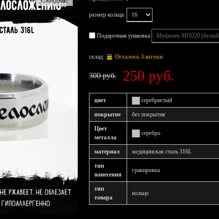
размер кольца:
Подарочная упаковка
склад:
Осталось 3 штуки
250 руб.
300 руб.
цвет
серебристый
покрытие
без покрытия
Цвет
серебро
металла
материал
медицинская сталь 316L
тип
гравировка
нанесения
тип
кольцо
товара