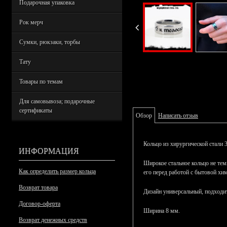
Подарочная упаковка
Рок мерч
Сумки, рюкзаки, торбы
Тату
Товары по темам
Для самовывоза; подарочные
сертификаты
Обзор
Написать отзыв
Кольцо из хирургической стали 
ИНФОРМАЦИЯ
Широкое стальное кольцо не темн
Как определить размер кольца
его перед работой с бытовой хи
Возврат товара
Дизайн универсальный, подход
Договор-оферта
Ширина 8 мм.
Возврат денежных средств