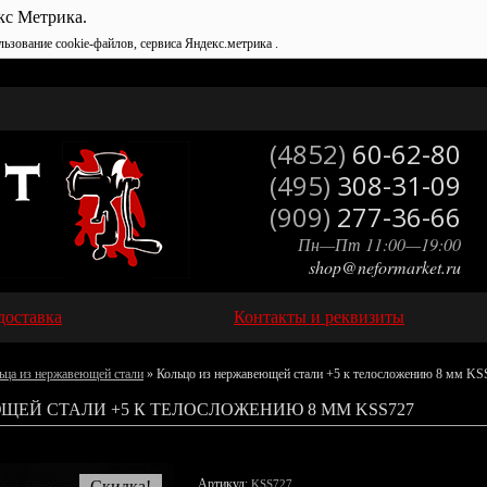
кс Метрика.
льзование cookie-файлов, сервиса Яндекс.метрика .
(4852)
60-62-80
(495)
308-31-09
(909)
277-36-66
Пн—Пт 11:00—19:00
shop@neformarket.ru
доставка
Контакты и реквизиты
ьца из нержавеющей стали
» Кольцо из нержавеющей стали +5 к телосложению 8 мм KS
ЩЕЙ СТАЛИ +5 К ТЕЛОСЛОЖЕНИЮ 8 ММ KSS727
Артикул:
Скидка!
KSS727