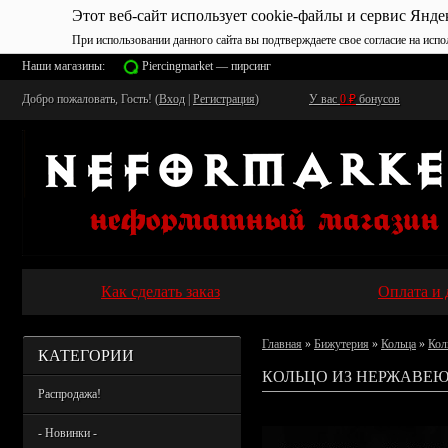
Этот веб-сайт использует cookie-файлы и сервис Янде
При использовании данного сайта вы подтверждаете свое согласие на испо
Наши магазины:
Piercingmarket — пирсинг
Добро пожаловать, Гость! (
Вход
|
Регистрация
)
У вас
0
₽
бонусов
Как сделать заказ
Оплата и 
Главная
»
Бижутерия
»
Кольца
»
Кол
КАТЕГОРИИ
КОЛЬЦО ИЗ НЕРЖАВЕЮ
Распродажа!
- Новинки -