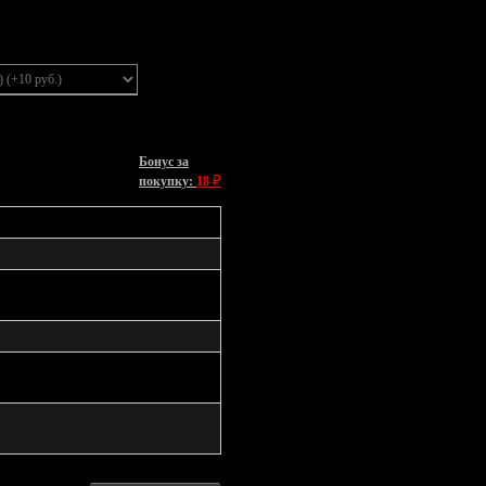
Бонус за
₽
покупку:
18