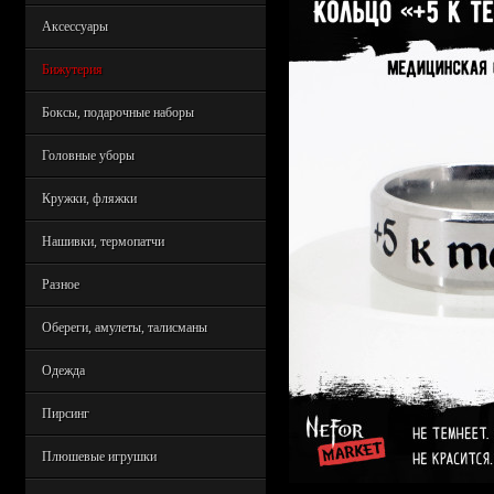
Аксессуары
Бижутерия
Боксы, подарочные наборы
Головные уборы
Кружки, фляжки
Нашивки, термопатчи
Разное
Обереги, амулеты, талисманы
Одежда
Пирсинг
Плюшевые игрушки