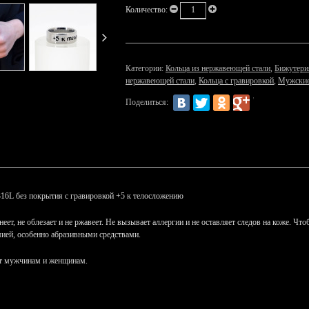
Количество:
Категории:
Кольца из нержавеющей стали
,
Бижутери
нержавеющей стали
,
Кольца с гравировкой
,
Мужские
Поделиться:
316L без покрытия с гравировкой +5 к телосложению
еет, не облезает и не ржавеет. Не вызывает аллергии и не оставляет следов на коже. Ч
мией, особенно абразивными средствами.
ит мужчинам и женщинам.